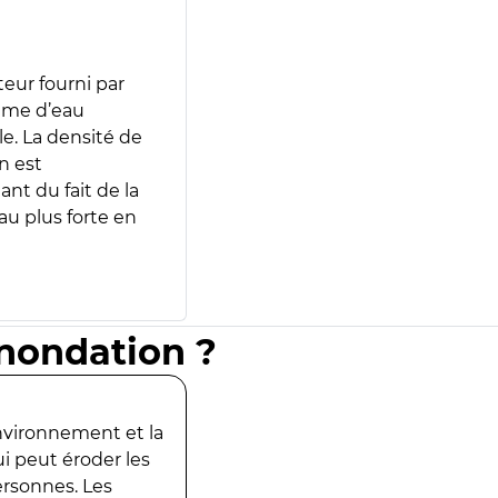
teur fourni par
lume d’eau
e. La densité de
n est
ant du fait de la
u plus forte en
inondation ?
environnement et la
ui peut éroder les
ersonnes. Les