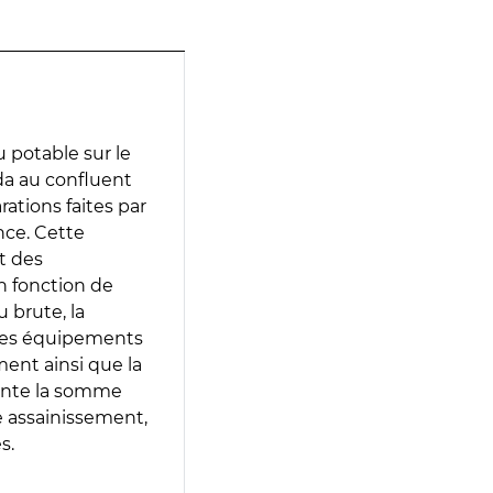
 potable sur le
lda au confluent
arations faites par
nce. Cette
t des
en fonction de
 brute, la
 les équipements
ment ainsi que la
sente la somme
e assainissement,
s.