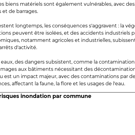
 les biens matériels sont également vulnérables, avec des
 et de barrages.
estent longtemps, les conséquences s'aggravent : la vé
tions peuvent être isolées, et des accidents industriels 
omiques, notamment agricoles et industrielles, subissen
rrêts d'activité.
es eaux, des dangers subsistent, comme la contamination
mmages aux bâtiments nécessitant des décontaminations
eau est un impact majeur, avec des contaminations par d
es, affectant la faune, la flore et les usages de l'eau.
 risques inondation par commune