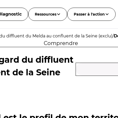
Diagnostic
Ressources
Passer à l'action
du diffluent du Melda au confluent de la Seine (exclu)
/
D
Comprendre
gard du diffluent
nt de la Seine
 est le profil de mon territo