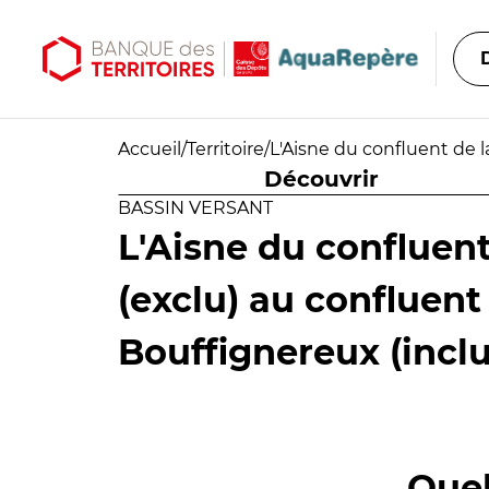
Aller au contenu principal
Aller au menu principal
Accueil
/
Territoire
/
L'Aisne du confluent de l
Découvrir
BASSIN VERSANT
L'Aisne du confluent
(exclu) au confluent
Bouffignereux (inclu
Quel