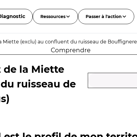
Diagnostic
Ressources
Passer à l'action
a Miette (exclu) au confluent du ruisseau de Bouffignere
Comprendre
 de la Miette
 du ruisseau de
s)
 est le profil de mon territo