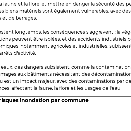
 faune et la flore, et mettre en danger la sécurité des p
 les biens matériels sont également vulnérables, avec des
 et de barrages.
estent longtemps, les conséquences s'aggravent : la vé
tions peuvent être isolées, et des accidents industriels 
omiques, notamment agricoles et industrielles, subissen
rrêts d'activité.
es eaux, des dangers subsistent, comme la contamination
mmages aux bâtiments nécessitant des décontaminations
eau est un impact majeur, avec des contaminations par d
es, affectant la faune, la flore et les usages de l'eau.
 risques inondation par commune