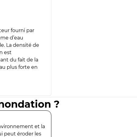
teur fourni par
lume d’eau
e. La densité de
n est
ant du fait de la
u plus forte en
inondation ?
environnement et la
ui peut éroder les