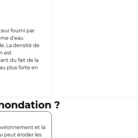
teur fourni par
lume d’eau
e. La densité de
n est
ant du fait de la
u plus forte en
inondation ?
environnement et la
ui peut éroder les