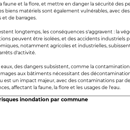
 faune et la flore, et mettre en danger la sécurité des p
 les biens matériels sont également vulnérables, avec des
 et de barrages.
estent longtemps, les conséquences s'aggravent : la vé
tions peuvent être isolées, et des accidents industriels 
omiques, notamment agricoles et industrielles, subissen
rrêts d'activité.
es eaux, des dangers subsistent, comme la contamination
mmages aux bâtiments nécessitant des décontaminations
eau est un impact majeur, avec des contaminations par d
es, affectant la faune, la flore et les usages de l'eau.
 risques inondation par commune