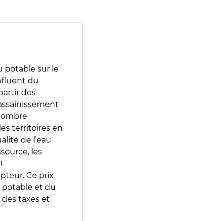
 potable sur le
nfluent du
partir des
d’assainissement
 nombre
es territoires en
lité de l’eau
source, les
t
epteur. Ce prix
 potable et du
 des taxes et