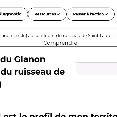
Diagnostic
Ressources
Passer à l'action
lanon (exclu) au confluent du ruisseau de Saint Laurent 
Comprendre
 du Glanon
 du ruisseau de
)
 est le profil de mon territo