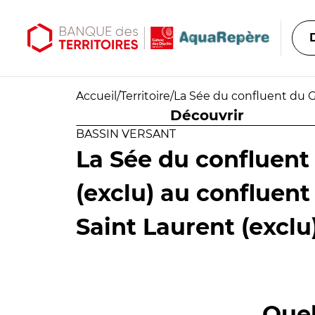
Aller au contenu principal
Aller au menu principal
Accueil
/
Territoire
/
La Sée du confluent du G
Découvrir
BASSIN VERSANT
La Sée du confluent
(exclu) au confluent
Saint Laurent (exclu
Quel