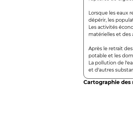
Lorsque les eaux r
dépérir, les popula
Les activités écon
matérielles et des a
Après le retrait d
potable et les do
La pollution de l'
et d'autres substanc
Cartographie des