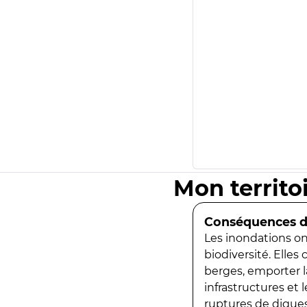
Mon territo
Conséquences de
Les inondations ont
biodiversité. Elles
berges, emporter la
infrastructures et
ruptures de digues