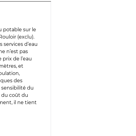
 potable sur le
ouloir (exclu).
es services d’eau
e n’est pas
prix de l’eau
amètres, et
pulation,
iques des
 sensibilité du
 du coût du
ent, il ne tient