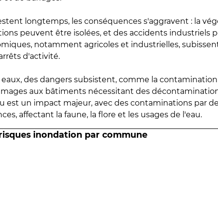
estent longtemps, les conséquences s'aggravent : la vé
tions peuvent être isolées, et des accidents industriels 
omiques, notamment agricoles et industrielles, subissen
rrêts d'activité.
es eaux, des dangers subsistent, comme la contamination
mmages aux bâtiments nécessitant des décontaminations
eau est un impact majeur, avec des contaminations par d
es, affectant la faune, la flore et les usages de l'eau.
 risques inondation par commune