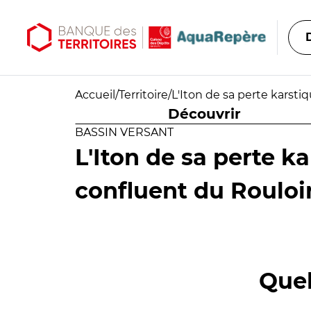
Aller au contenu principal
Aller au menu principal
Accueil
/
Territoire
/
L'Iton de sa perte karsti
Découvrir
BASSIN VERSANT
L'Iton de sa perte k
confluent du Rouloir
Quel