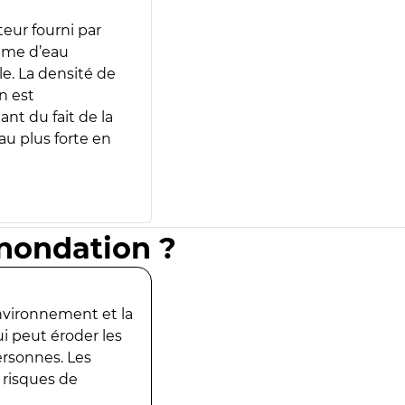
teur fourni par
lume d’eau
e. La densité de
n est
ant du fait de la
u plus forte en
inondation ?
environnement et la
ui peut éroder les
ersonnes. Les
 risques de