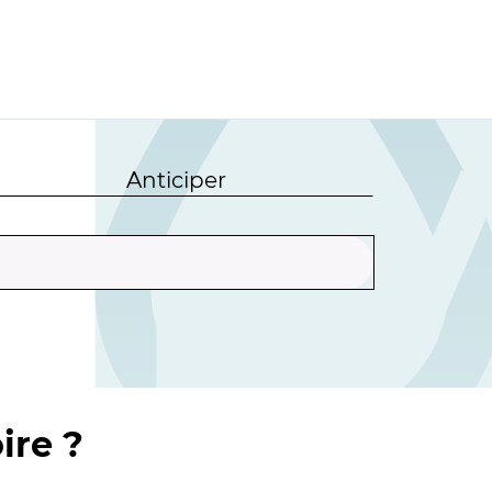
Anticiper
ire ?