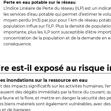
Perte en eau potable sur le réseau
L’Indice Linéaire de Perte du réseau (ILP) est un indica
les services d’eau potable qui permet d’estimer le vo
moyen perdu (m3) par jour pour 1 km de réseau potabl
population influe sur l’ILP. Plus la densité de populatio
importante, plus les ILP sont susceptible d’être import
concentration de la population et de la demande en ea
conséquence.
ire est-il exposé au risque 
s inondations sur la ressource en eau
 des impacts significatifs sur les activités humaines, l'
 causent des dégâts immédiats par la force du courant, q
 faune et la flore, et mettre en danger la sécurité des p
 les biens matériels sont également vulnérables, avec des
 et de barrages.