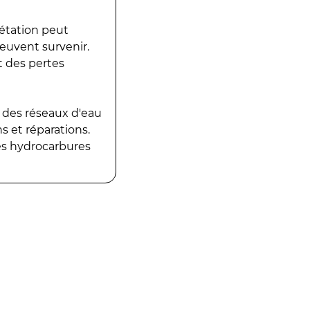
gétation peut
peuvent survenir.
t des pertes
 des réseaux d'eau
 et réparations.
es hydrocarbures