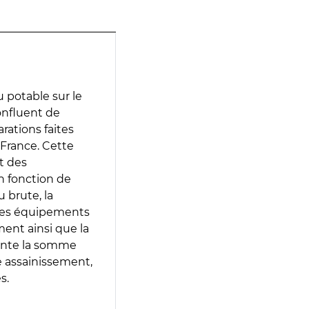
 potable sur le
onfluent de
arations faites
 France. Cette
t des
en fonction de
 brute, la
 les équipements
ment ainsi que la
sente la somme
e assainissement,
s.