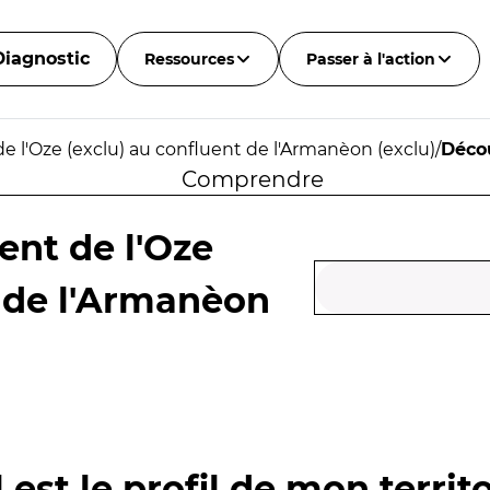
Diagnostic
Ressources
Passer à l'action
e l'Oze (exclu) au confluent de l'Armanèon (exclu)
/
Déco
Comprendre
ent de l'Oze
t de l'Armanèon
 est le profil de mon territo