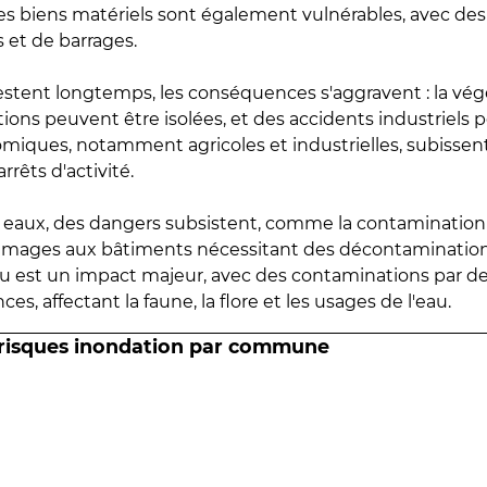
 les biens matériels sont également vulnérables, avec des
 et de barrages.
estent longtemps, les conséquences s'aggravent : la vé
tions peuvent être isolées, et des accidents industriels 
omiques, notamment agricoles et industrielles, subissen
rrêts d'activité.
es eaux, des dangers subsistent, comme la contamination
mmages aux bâtiments nécessitant des décontaminations
eau est un impact majeur, avec des contaminations par d
es, affectant la faune, la flore et les usages de l'eau.
 risques inondation par commune