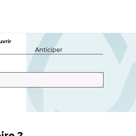
uvrir
Anticiper
ire ?