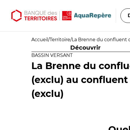
Aller au contenu principal
Aller au menu principal
Accueil
/
Territoire
/
La Brenne du confluent d
Découvrir
BASSIN VERSANT
La Brenne du conflu
(exclu) au confluen
(exclu)
Quel