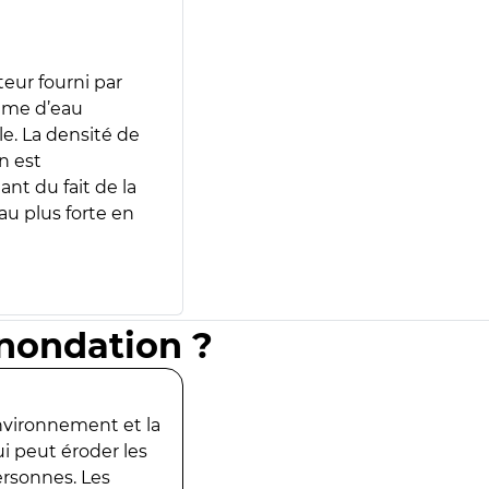
teur fourni par
lume d’eau
e. La densité de
n est
ant du fait de la
u plus forte en
inondation ?
environnement et la
ui peut éroder les
ersonnes. Les