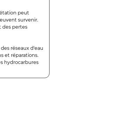
gétation peut
peuvent survenir.
t des pertes
 des réseaux d'eau
 et réparations.
es hydrocarbures