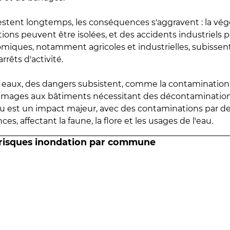
estent longtemps, les conséquences s'aggravent : la vé
tions peuvent être isolées, et des accidents industriels 
omiques, notamment agricoles et industrielles, subissen
rrêts d'activité.
es eaux, des dangers subsistent, comme la contamination
mmages aux bâtiments nécessitant des décontaminations
eau est un impact majeur, avec des contaminations par d
es, affectant la faune, la flore et les usages de l'eau.
 risques inondation par commune