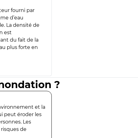
teur fourni par
lume d’eau
e. La densité de
n est
ant du fait de la
u plus forte en
inondation ?
environnement et la
ui peut éroder les
ersonnes. Les
 risques de