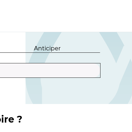
Anticiper
ire ?