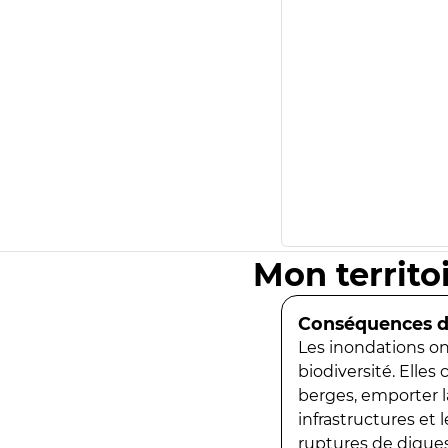
Mon territo
Conséquences de
Les inondations ont
biodiversité. Elles
berges, emporter la
infrastructures et
ruptures de digues