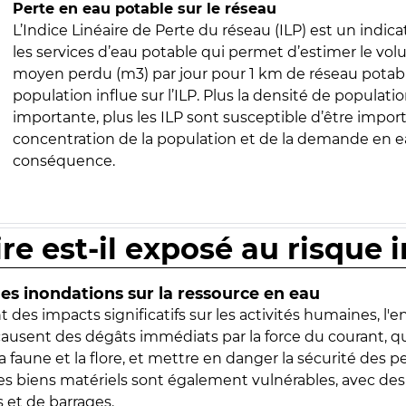
Perte en eau potable sur le réseau
L’Indice Linéaire de Perte du réseau (ILP) est un indica
les services d’eau potable qui permet d’estimer le vo
moyen perdu (m3) par jour pour 1 km de réseau potabl
population influe sur l’ILP. Plus la densité de populatio
importante, plus les ILP sont susceptible d’être import
concentration de la population et de la demande en ea
conséquence.
ire est-il exposé au risque 
s inondations sur la ressource en eau
 des impacts significatifs sur les activités humaines, l'
 causent des dégâts immédiats par la force du courant, q
 faune et la flore, et mettre en danger la sécurité des p
 les biens matériels sont également vulnérables, avec des
 et de barrages.