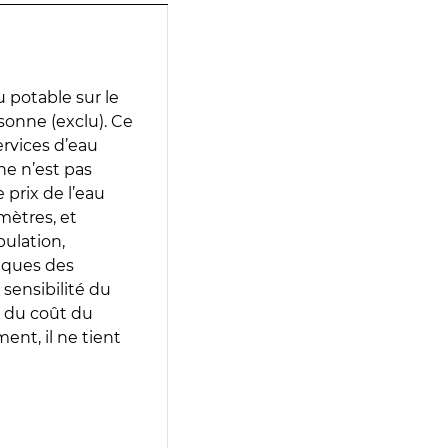
 potable sur le
sonne (exclu). Ce
services d’eau
e n’est pas
prix de l’eau
amètres, et
pulation,
iques des
 sensibilité du
 du coût du
ent, il ne tient