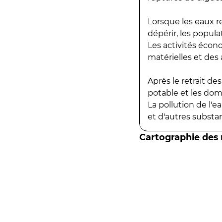
Lorsque les eaux r
dépérir, les popula
Les activités écon
matérielles et des a
Après le retrait d
potable et les do
La pollution de l'
et d'autres substanc
Cartographie des