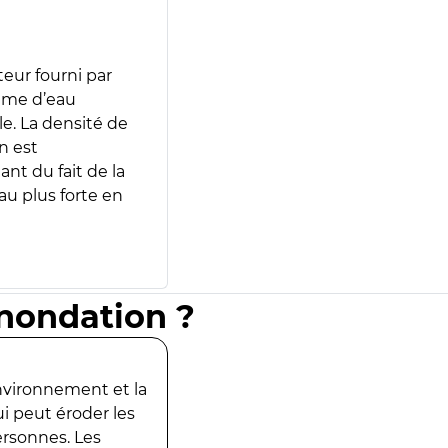
teur fourni par
lume d’eau
e. La densité de
n est
ant du fait de la
u plus forte en
inondation ?
environnement et la
ui peut éroder les
ersonnes. Les