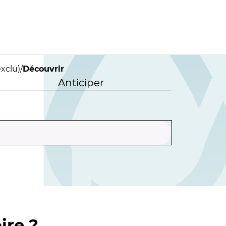
xclu)
/
Découvrir
Anticiper
ire ?