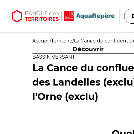
Aller au contenu principal
Aller au menu principal
Accueil
/
Territoire
/
La Cance du confluent du 
Découvrir
BASSIN VERSANT
La Cance du conflue
des Landelles (exclu
l'Orne (exclu)
Quel