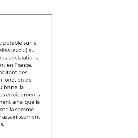
 potable sur le
lles (exclu) au
 des déclarations
ent en France.
abitant des
en fonction de
 brute, la
 les équipements
ment ainsi que la
sente la somme
e assainissement,
s.