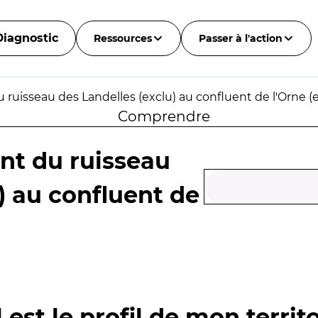
Diagnostic
Ressources
Passer à l'action
ruisseau des Landelles (exclu) au confluent de l'Orne (e
Comprendre
nt du ruisseau
) au confluent de
 est le profil de mon territo