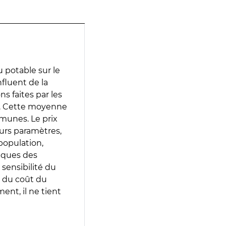
 potable sur le
nfluent de la
ns faites par les
e. Cette moyenne
munes. Le prix
eurs paramètres,
population,
iques des
 sensibilité du
 du coût du
ent, il ne tient