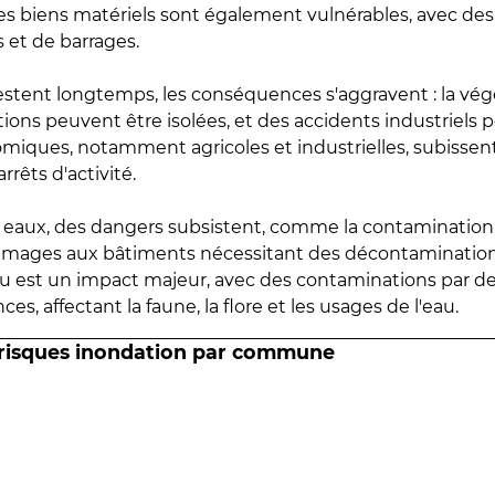
 les biens matériels sont également vulnérables, avec des
 et de barrages.
estent longtemps, les conséquences s'aggravent : la vé
tions peuvent être isolées, et des accidents industriels 
omiques, notamment agricoles et industrielles, subissen
rrêts d'activité.
es eaux, des dangers subsistent, comme la contamination
mmages aux bâtiments nécessitant des décontaminations
eau est un impact majeur, avec des contaminations par d
es, affectant la faune, la flore et les usages de l'eau.
 risques inondation par commune