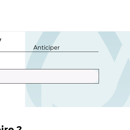
r
Anticiper
ire ?