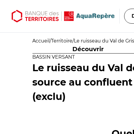
Aller au contenu principal
Aller au menu principal
Accueil
/
Territoire
/
Le ruisseau du Val de Gri
Découvrir
BASSIN VERSANT
Le ruisseau du Val d
source au confluent
(exclu)
Quel