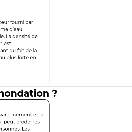
teur fourni par
lume d’eau
e. La densité de
n est
ant du fait de la
u plus forte en
inondation ?
environnement et la
ui peut éroder les
ersonnes. Les