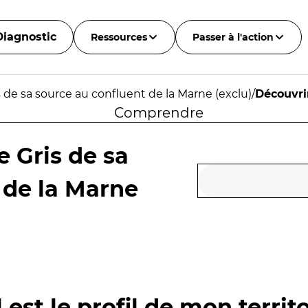
Diagnostic
Ressources
Passer à l'action
s de sa source au confluent de la Marne (exclu)
/
Découvri
Comprendre
e Gris de sa
 de la Marne
 est le profil de mon territo