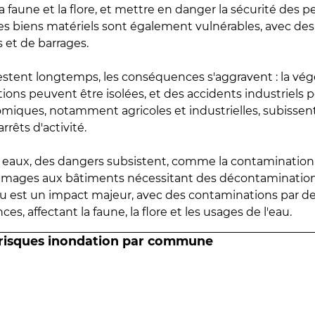
 faune et la flore, et mettre en danger la sécurité des p
 les biens matériels sont également vulnérables, avec des
 et de barrages.
estent longtemps, les conséquences s'aggravent : la vé
tions peuvent être isolées, et des accidents industriels 
omiques, notamment agricoles et industrielles, subissen
rrêts d'activité.
es eaux, des dangers subsistent, comme la contamination
mmages aux bâtiments nécessitant des décontaminations
eau est un impact majeur, avec des contaminations par d
es, affectant la faune, la flore et les usages de l'eau.
 risques inondation par commune