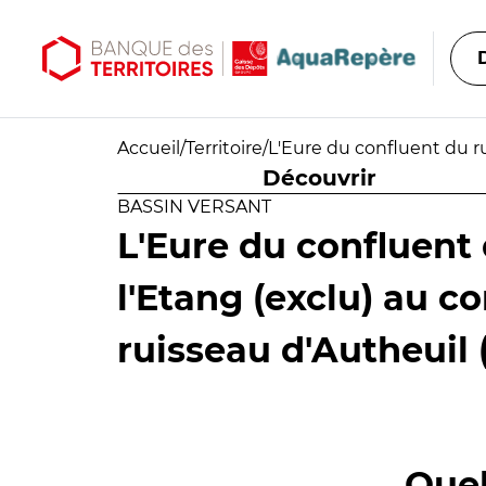
Aller au contenu principal
Aller au menu principal
Accueil
/
Territoire
/
L'Eure du confluent du ru
Découvrir
BASSIN VERSANT
L'Eure du confluent
l'Etang (exclu) au c
ruisseau d'Autheuil 
Quel