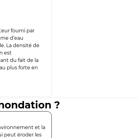
teur fourni par
lume d’eau
e. La densité de
n est
ant du fait de la
u plus forte en
inondation ?
environnement et la
ui peut éroder les