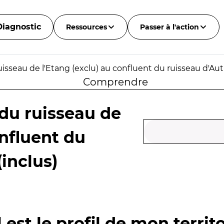
Diagnostic
Ressources
Passer à l'action
isseau de l'Etang (exclu) au confluent du ruisseau d'Auth
Comprendre
 du ruisseau de
onfluent du
(inclus)
 est le profil de mon territo