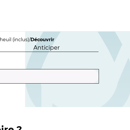
euil (inclus)
/
Découvrir
Anticiper
ire ?