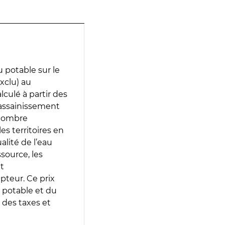
 potable sur le
xclu) au
lculé à partir des
d’assainissement
 nombre
es territoires en
lité de l’eau
source, les
t
epteur. Ce prix
 potable et du
 des taxes et