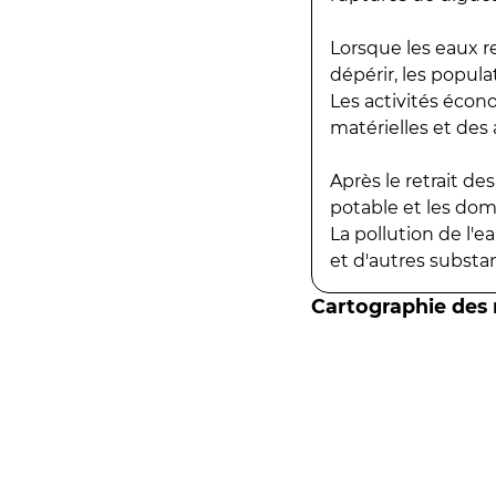
Lorsque les eaux r
dépérir, les popula
Les activités écon
matérielles et des a
Après le retrait d
potable et les do
La pollution de l'
et d'autres substanc
Cartographie des