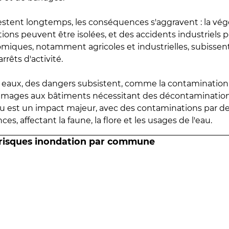
estent longtemps, les conséquences s'aggravent : la vé
tions peuvent être isolées, et des accidents industriels 
omiques, notamment agricoles et industrielles, subissen
rrêts d'activité.
es eaux, des dangers subsistent, comme la contamination
mmages aux bâtiments nécessitant des décontaminations
eau est un impact majeur, avec des contaminations par d
es, affectant la faune, la flore et les usages de l'eau.
 risques inondation par commune