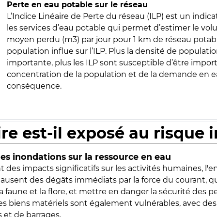
Perte en eau potable sur le réseau
L’Indice Linéaire de Perte du réseau (ILP) est un indica
les services d’eau potable qui permet d’estimer le vo
moyen perdu (m3) par jour pour 1 km de réseau potabl
population influe sur l’ILP. Plus la densité de populatio
importante, plus les ILP sont susceptible d’être import
concentration de la population et de la demande en ea
conséquence.
ire est-il exposé au risque 
s inondations sur la ressource en eau
 des impacts significatifs sur les activités humaines, l'
 causent des dégâts immédiats par la force du courant, q
 faune et la flore, et mettre en danger la sécurité des p
 les biens matériels sont également vulnérables, avec des
 et de barrages.