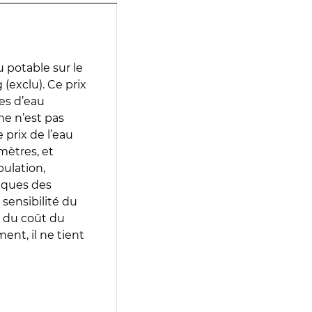
 potable sur le
(exclu). Ce prix
ces d’eau
e n’est pas
prix de l’eau
amètres, et
pulation,
iques des
 sensibilité du
 du coût du
ent, il ne tient