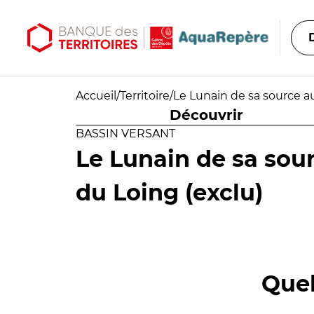
Aller au contenu principal
Aller au menu principal
Accueil
/
Territoire
/
Le Lunain de sa source a
Découvrir
BASSIN VERSANT
Le Lunain de sa sou
du Loing (exclu)
Quel