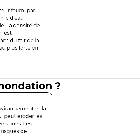
teur fourni par
lume d’eau
e. La densité de
n est
ant du fait de la
u plus forte en
inondation ?
environnement et la
ui peut éroder les
ersonnes. Les
 risques de