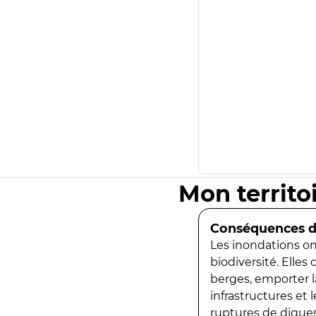
Mon territo
Conséquences de
Les inondations ont
biodiversité. Elles
berges, emporter la
infrastructures et
ruptures de digues