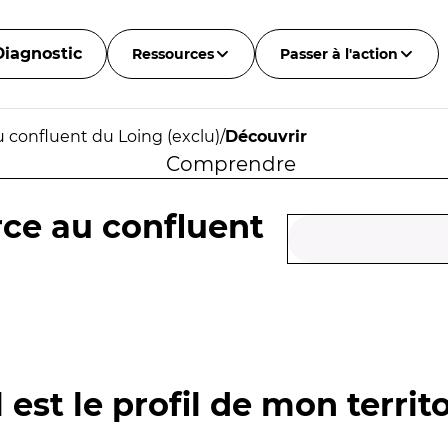
Diagnostic
Ressources
Passer à l'action
u confluent du Loing (exclu)
/
Découvrir
Comprendre
rce au confluent
 est le profil de mon territo