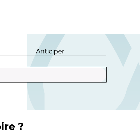
Anticiper
ire ?