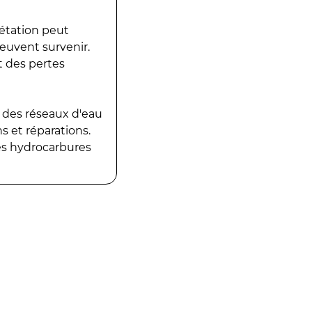
gétation peut
peuvent survenir.
t des pertes
 des réseaux d'eau
 et réparations.
es hydrocarbures