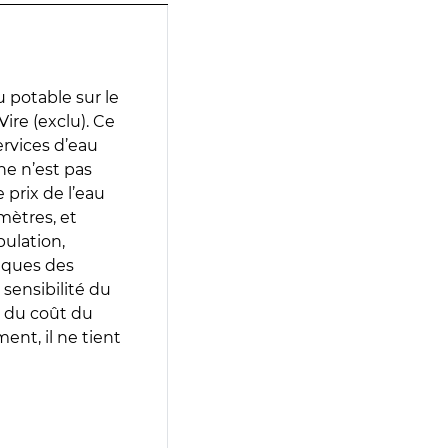
 potable sur le
ire (exclu). Ce
services d’eau
e n’est pas
prix de l’eau
amètres, et
pulation,
iques des
 sensibilité du
 du coût du
ent, il ne tient