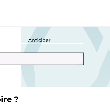
Anticiper
ire ?