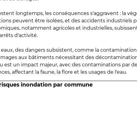
estent longtemps, les conséquences s'aggravent : la vé
tions peuvent être isolées, et des accidents industriels 
omiques, notamment agricoles et industrielles, subissen
rrêts d'activité.
es eaux, des dangers subsistent, comme la contamination
mmages aux bâtiments nécessitant des décontaminations
eau est un impact majeur, avec des contaminations par d
es, affectant la faune, la flore et les usages de l'eau.
 risques inondation par commune