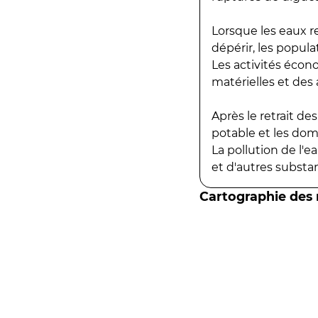
Lorsque les eaux r
dépérir, les popula
Les activités écon
matérielles et des a
Après le retrait d
potable et les do
La pollution de l'
et d'autres substanc
Cartographie des