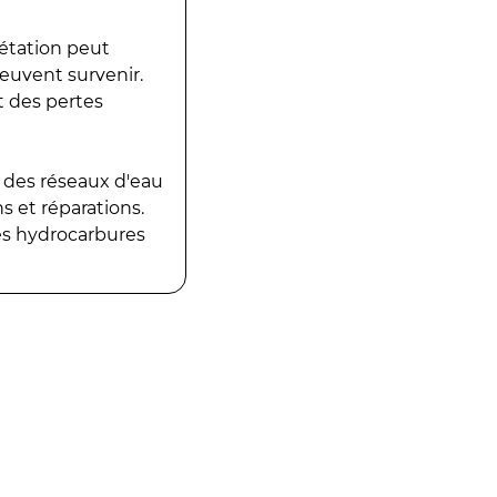
gétation peut
peuvent survenir.
t des pertes
 des réseaux d'eau
 et réparations.
es hydrocarbures