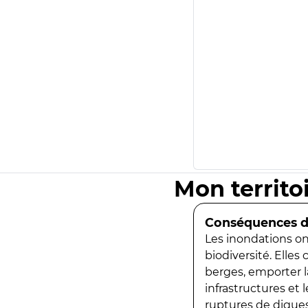
Mon territo
Conséquences de
Les inondations ont
biodiversité. Elles
berges, emporter la
infrastructures et
ruptures de digues