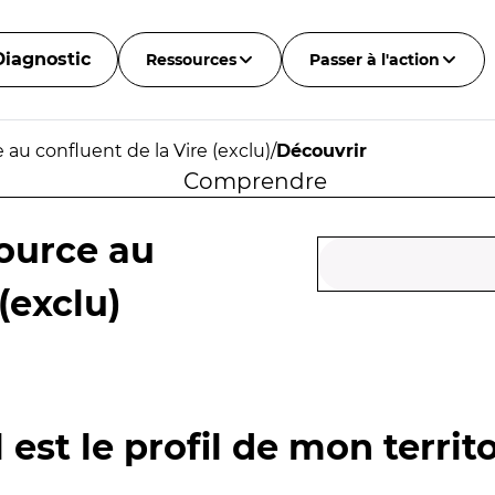
Diagnostic
Ressources
Passer à l'action
au confluent de la Vire (exclu)
/
Découvrir
Comprendre
ource au
(exclu)
 est le profil de mon territo