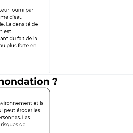
teur fourni par
lume d’eau
e. La densité de
n est
ant du fait de la
u plus forte en
inondation ?
environnement et la
ui peut éroder les
ersonnes. Les
 risques de