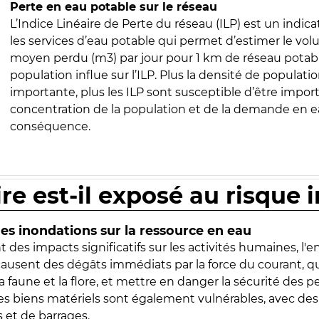
Perte en eau potable sur le réseau
L’Indice Linéaire de Perte du réseau (ILP) est un indica
les services d’eau potable qui permet d’estimer le vo
moyen perdu (m3) par jour pour 1 km de réseau potabl
population influe sur l’ILP. Plus la densité de populatio
importante, plus les ILP sont susceptible d’être import
concentration de la population et de la demande en ea
conséquence.
ire est-il exposé au risque 
s inondations sur la ressource en eau
 des impacts significatifs sur les activités humaines, l'
 causent des dégâts immédiats par la force du courant, q
 faune et la flore, et mettre en danger la sécurité des p
 les biens matériels sont également vulnérables, avec des
 et de barrages.