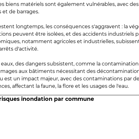
 les biens matériels sont également vulnérables, avec des
 et de barrages.
estent longtemps, les conséquences s'aggravent : la vé
tions peuvent être isolées, et des accidents industriels 
omiques, notamment agricoles et industrielles, subissen
rrêts d'activité.
es eaux, des dangers subsistent, comme la contamination
mmages aux bâtiments nécessitant des décontaminations
eau est un impact majeur, avec des contaminations par d
es, affectant la faune, la flore et les usages de l'eau.
 risques inondation par commune