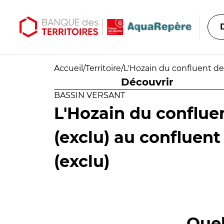
Aller au contenu principal
Aller au menu principal
Accueil
/
Territoire
/
L'Hozain du confluent de 
Découvrir
BASSIN VERSANT
L'Hozain du conflue
(exclu) au confluent
(exclu)
Quel