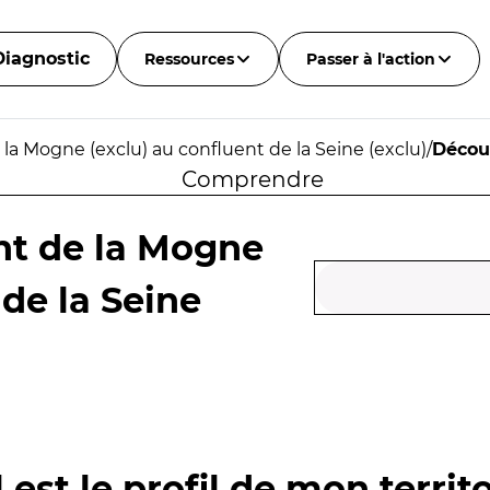
Diagnostic
Ressources
Passer à l'action
la Mogne (exclu) au confluent de la Seine (exclu)
/
Décou
Comprendre
nt de la Mogne
 de la Seine
 est le profil de mon territo