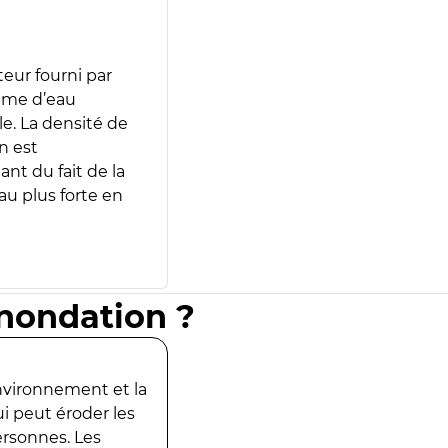
teur fourni par
lume d’eau
e. La densité de
n est
ant du fait de la
u plus forte en
inondation ?
environnement et la
ui peut éroder les
ersonnes. Les