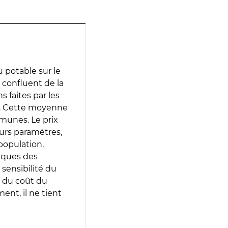
 potable sur le
 confluent de la
s faites par les
e. Cette moyenne
munes. Le prix
eurs paramètres,
population,
iques des
 sensibilité du
 du coût du
ent, il ne tient