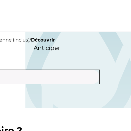
enne (inclus)
/
Découvrir
Anticiper
ire ?