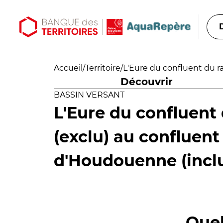
Aller au contenu principal
Aller au menu principal
Accueil
/
Territoire
/
L'Eure du confluent du r
Découvrir
BASSIN VERSANT
L'Eure du confluent
(exclu) au confluent
d'Houdouenne (incl
Quel