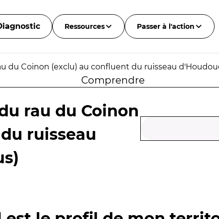
Diagnostic
Ressources
Passer à l'action
au du Coinon (exclu) au confluent du ruisseau d'Houdou
Comprendre
 du rau du Coinon
 du ruisseau
us)
 est le profil de mon territo