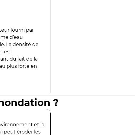
teur fourni par
lume d’eau
e. La densité de
n est
ant du fait de la
u plus forte en
inondation ?
environnement et la
ui peut éroder les