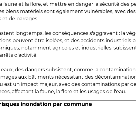
 faune et la flore, et mettre en danger la sécurité des p
 les biens matériels sont également vulnérables, avec des
 et de barrages.
estent longtemps, les conséquences s'aggravent : la vé
tions peuvent être isolées, et des accidents industriels 
omiques, notamment agricoles et industrielles, subissen
rrêts d'activité.
es eaux, des dangers subsistent, comme la contamination
mmages aux bâtiments nécessitant des décontaminations
eau est un impact majeur, avec des contaminations par d
es, affectant la faune, la flore et les usages de l'eau.
 risques inondation par commune