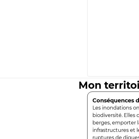
Mon territo
Conséquences de
Les inondations ont
biodiversité. Elles
berges, emporter la
infrastructures et
ruptures de digues