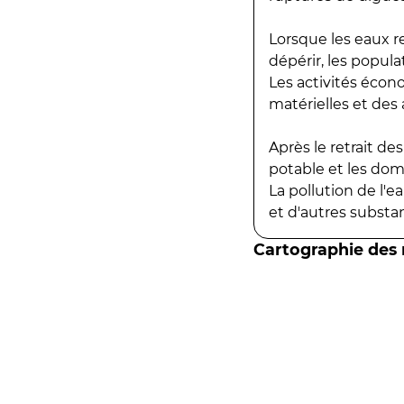
Lorsque les eaux r
dépérir, les popula
Les activités écon
matérielles et des a
Après le retrait d
potable et les do
La pollution de l'
et d'autres substanc
Cartographie des