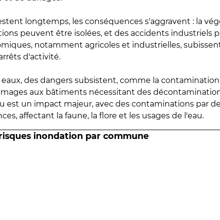
estent longtemps, les conséquences s'aggravent : la vé
tions peuvent être isolées, et des accidents industriels 
omiques, notamment agricoles et industrielles, subissen
rrêts d'activité.
es eaux, des dangers subsistent, comme la contamination
mmages aux bâtiments nécessitant des décontaminations
eau est un impact majeur, avec des contaminations par d
es, affectant la faune, la flore et les usages de l'eau.
 risques inondation par commune