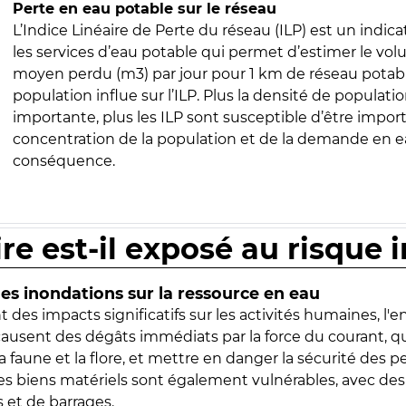
Perte en eau potable sur le réseau
L’Indice Linéaire de Perte du réseau (ILP) est un indica
les services d’eau potable qui permet d’estimer le vo
moyen perdu (m3) par jour pour 1 km de réseau potabl
population influe sur l’ILP. Plus la densité de populatio
importante, plus les ILP sont susceptible d’être import
concentration de la population et de la demande en ea
conséquence.
ire est-il exposé au risque 
s inondations sur la ressource en eau
 des impacts significatifs sur les activités humaines, l'
 causent des dégâts immédiats par la force du courant, q
 faune et la flore, et mettre en danger la sécurité des p
 les biens matériels sont également vulnérables, avec des
 et de barrages.