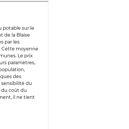
 potable sur le
t de la Blaise
es par les
e. Cette moyenne
munes. Le prix
eurs paramètres,
population,
iques des
 sensibilité du
 du coût du
ent, il ne tient