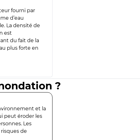
teur fourni par
lume d’eau
e. La densité de
n est
ant du fait de la
u plus forte en
inondation ?
environnement et la
ui peut éroder les
ersonnes. Les
 risques de