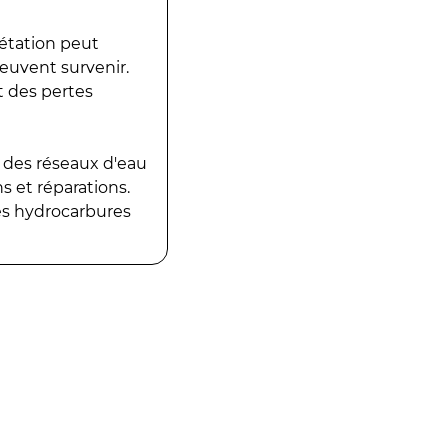
gétation peut
peuvent survenir.
t des pertes
 des réseaux d'eau
 et réparations.
es hydrocarbures