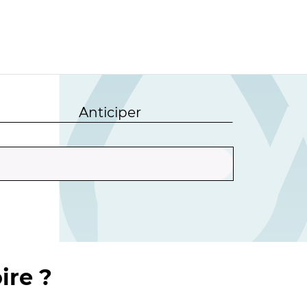
Anticiper
ire ?