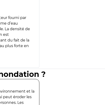
teur fourni par
lume d’eau
e. La densité de
n est
ant du fait de la
u plus forte en
inondation ?
environnement et la
ui peut éroder les
ersonnes. Les