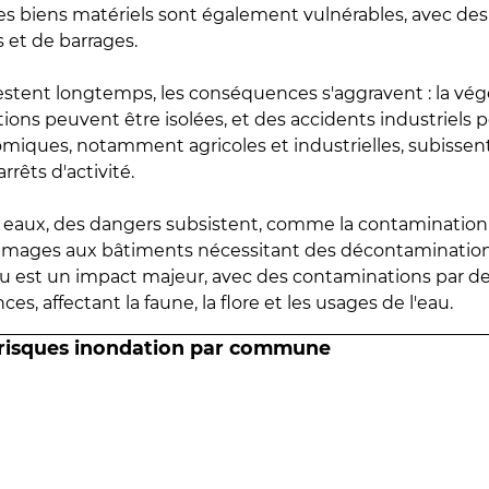
 les biens matériels sont également vulnérables, avec des
 et de barrages.
estent longtemps, les conséquences s'aggravent : la vé
tions peuvent être isolées, et des accidents industriels 
omiques, notamment agricoles et industrielles, subissen
rrêts d'activité.
es eaux, des dangers subsistent, comme la contamination
mmages aux bâtiments nécessitant des décontaminations
eau est un impact majeur, avec des contaminations par d
es, affectant la faune, la flore et les usages de l'eau.
 risques inondation par commune