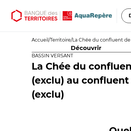
Aller au contenu principal
Aller au menu principal
Accueil
/
Territoire
/
La Chée du confluent de l
Découvrir
BASSIN VERSANT
La Chée du confluent
(exclu) au confluent
(exclu)
Quel