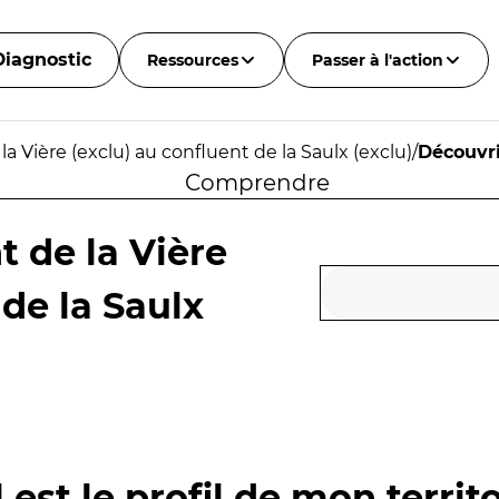
Diagnostic
Ressources
Passer à l'action
a Vière (exclu) au confluent de la Saulx (exclu)
/
Découvri
Comprendre
 de la Vière
 de la Saulx
 est le profil de mon territo