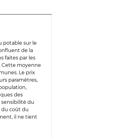
 potable sur le
onfluent de la
s faites par les
e. Cette moyenne
munes. Le prix
eurs paramètres,
population,
iques des
 sensibilité du
 du coût du
ent, il ne tient