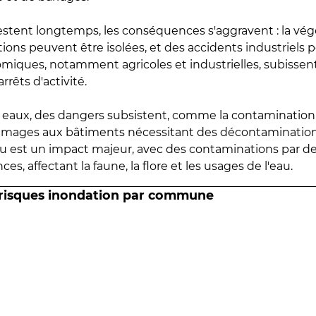
estent longtemps, les conséquences s'aggravent : la vé
tions peuvent être isolées, et des accidents industriels 
omiques, notamment agricoles et industrielles, subissen
rrêts d'activité.
es eaux, des dangers subsistent, comme la contamination
mmages aux bâtiments nécessitant des décontaminations
eau est un impact majeur, avec des contaminations par d
es, affectant la faune, la flore et les usages de l'eau.
 risques inondation par commune