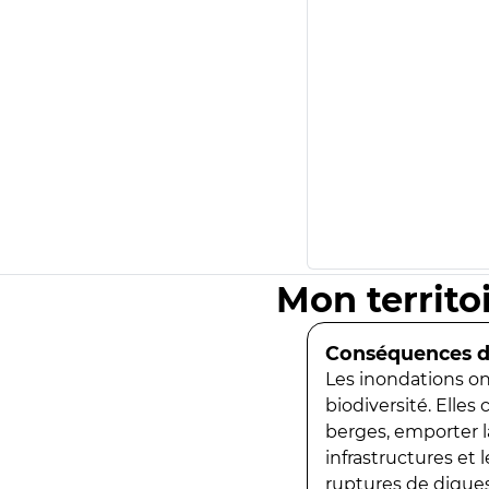
Mon territo
Conséquences de
Les inondations ont
biodiversité. Elles
berges, emporter la
infrastructures et
ruptures de digues