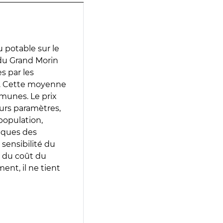
 potable sur le
 du Grand Morin
es par les
e. Cette moyenne
munes. Le prix
eurs paramètres,
population,
iques des
 sensibilité du
 du coût du
ent, il ne tient