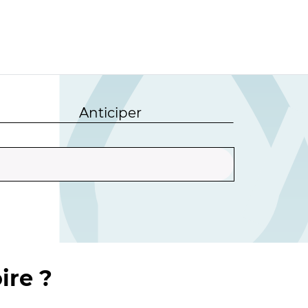
Anticiper
ire ?