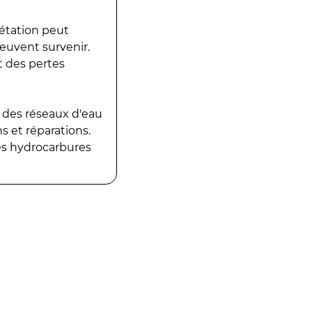
gétation peut
peuvent survenir.
t des pertes
 des réseaux d'eau
 et réparations.
es hydrocarbures