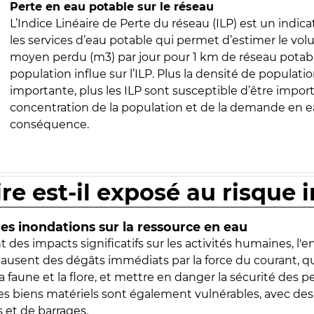
Perte en eau potable sur le réseau
L’Indice Linéaire de Perte du réseau (ILP) est un indica
les services d’eau potable qui permet d’estimer le vo
moyen perdu (m3) par jour pour 1 km de réseau potabl
population influe sur l’ILP. Plus la densité de populatio
importante, plus les ILP sont susceptible d’être import
concentration de la population et de la demande en ea
conséquence.
ire est-il exposé au risque 
s inondations sur la ressource en eau
 des impacts significatifs sur les activités humaines, l'
 causent des dégâts immédiats par la force du courant, q
 faune et la flore, et mettre en danger la sécurité des p
 les biens matériels sont également vulnérables, avec des
 et de barrages.