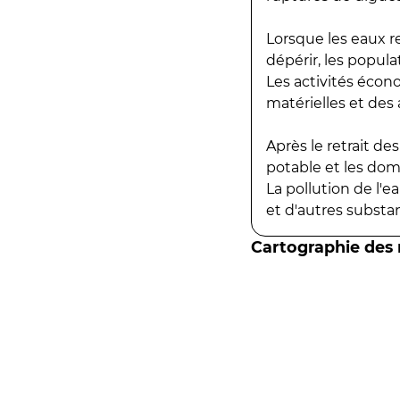
Lorsque les eaux r
dépérir, les popula
Les activités écon
matérielles et des a
Après le retrait d
potable et les do
La pollution de l'
et d'autres substanc
Cartographie des