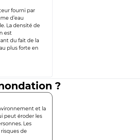
teur fourni par
lume d’eau
e. La densité de
n est
ant du fait de la
u plus forte en
inondation ?
environnement et la
ui peut éroder les
ersonnes. Les
 risques de