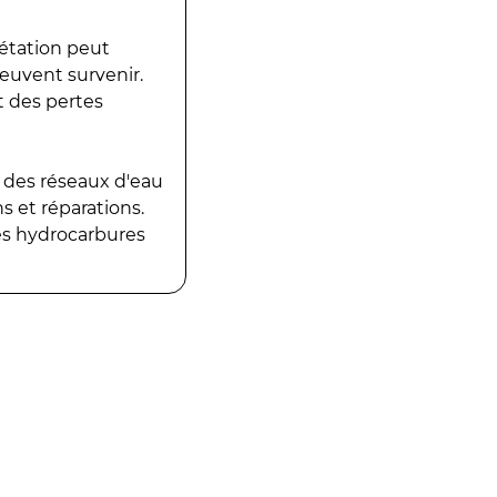
gétation peut
peuvent survenir.
t des pertes
 des réseaux d'eau
 et réparations.
es hydrocarbures