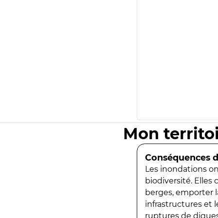
Mon territo
Conséquences de
Les inondations ont
biodiversité. Elles
berges, emporter la
infrastructures et
ruptures de digues