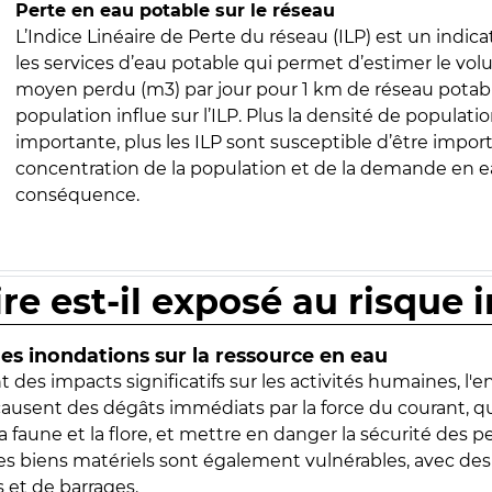
Perte en eau potable sur le réseau
L’Indice Linéaire de Perte du réseau (ILP) est un indica
les services d’eau potable qui permet d’estimer le vo
moyen perdu (m3) par jour pour 1 km de réseau potabl
population influe sur l’ILP. Plus la densité de populatio
importante, plus les ILP sont susceptible d’être import
concentration de la population et de la demande en ea
conséquence.
ire est-il exposé au risque 
s inondations sur la ressource en eau
 des impacts significatifs sur les activités humaines, l'
 causent des dégâts immédiats par la force du courant, q
 faune et la flore, et mettre en danger la sécurité des p
 les biens matériels sont également vulnérables, avec des
 et de barrages.