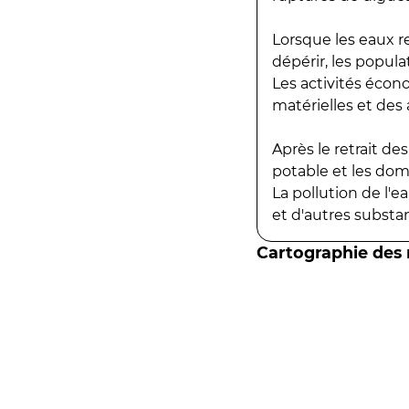
Lorsque les eaux r
dépérir, les popula
Les activités écon
matérielles et des a
Après le retrait d
potable et les do
La pollution de l'
et d'autres substanc
Cartographie des