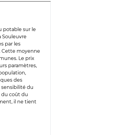
 potable sur le
a Souleuvre
es par les
e. Cette moyenne
munes. Le prix
eurs paramètres,
population,
iques des
 sensibilité du
 du coût du
ent, il ne tient