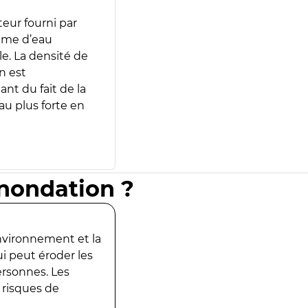
teur fourni par
lume d’eau
e. La densité de
n est
ant du fait de la
u plus forte en
inondation ?
environnement et la
ui peut éroder les
ersonnes. Les
 risques de