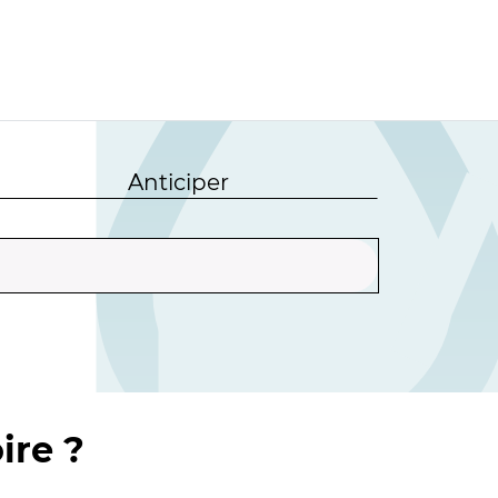
Anticiper
ire ?