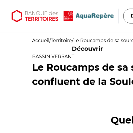
Aller au contenu principal
Aller au menu principal
Accueil
/
Territoire
/
Le Roucamps de sa source
Découvrir
BASSIN VERSANT
Le Roucamps de sa 
confluent de la Soul
Quel