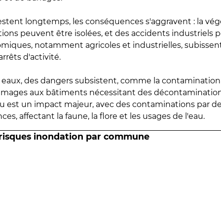
estent longtemps, les conséquences s'aggravent : la vé
tions peuvent être isolées, et des accidents industriels 
omiques, notamment agricoles et industrielles, subissen
rrêts d'activité.
es eaux, des dangers subsistent, comme la contamination
mmages aux bâtiments nécessitant des décontaminations
eau est un impact majeur, avec des contaminations par d
es, affectant la faune, la flore et les usages de l'eau.
 risques inondation par commune