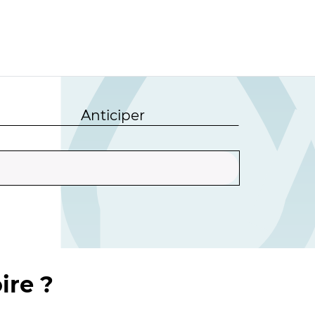
Anticiper
ire ?