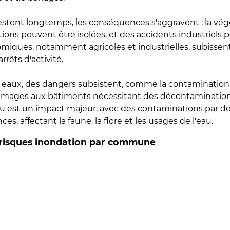
estent longtemps, les conséquences s'aggravent : la vé
tions peuvent être isolées, et des accidents industriels 
omiques, notamment agricoles et industrielles, subissen
rrêts d'activité.
es eaux, des dangers subsistent, comme la contamination
mmages aux bâtiments nécessitant des décontaminations
eau est un impact majeur, avec des contaminations par d
es, affectant la faune, la flore et les usages de l'eau.
 risques inondation par commune