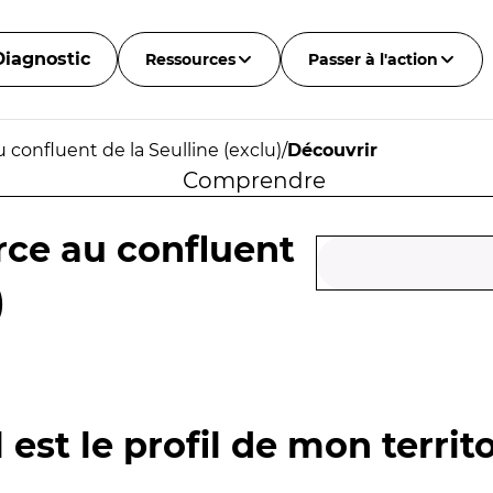
Diagnostic
Ressources
Passer à l'action
u confluent de la Seulline (exclu)
/
Découvrir
Comprendre
rce au confluent
)
 est le profil de mon territo