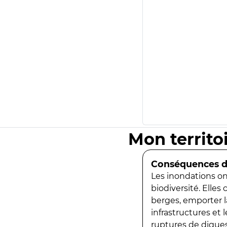
Mon territo
Conséquences de
Les inondations ont
biodiversité. Elles
berges, emporter la
infrastructures et
ruptures de digues