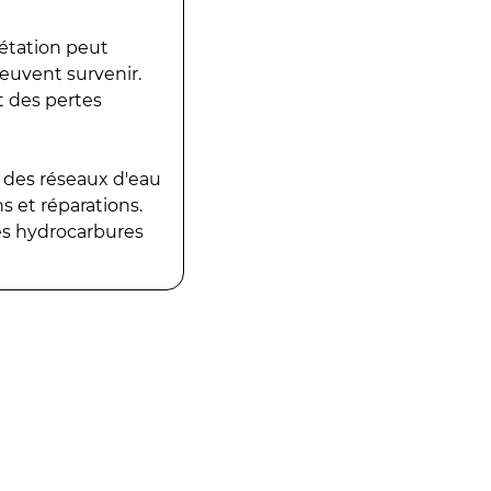
gétation peut
peuvent survenir.
t des pertes
 des réseaux d'eau
 et réparations.
es hydrocarbures