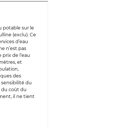
 potable sur le
lline (exclu). Ce
services d’eau
e n’est pas
prix de l’eau
amètres, et
pulation,
iques des
 sensibilité du
 du coût du
ent, il ne tient