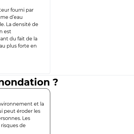
teur fourni par
lume d’eau
e. La densité de
n est
ant du fait de la
u plus forte en
inondation ?
environnement et la
ui peut éroder les
ersonnes. Les
 risques de