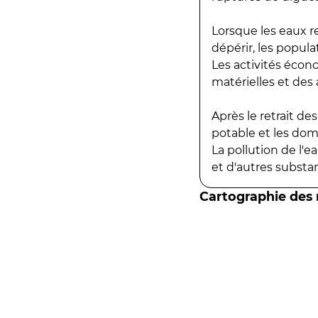
Lorsque les eaux r
dépérir, les popula
Les activités écon
matérielles et des a
Après le retrait d
potable et les do
La pollution de l'
et d'autres substanc
Cartographie des