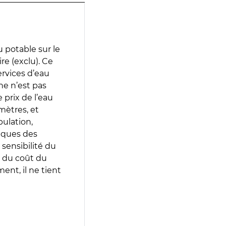
 potable sur le
re (exclu). Ce
services d’eau
e n’est pas
prix de l’eau
amètres, et
pulation,
iques des
 sensibilité du
 du coût du
ent, il ne tient