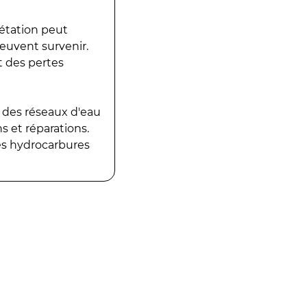
gétation peut
peuvent survenir.
t des pertes
 des réseaux d'eau
 et réparations.
es hydrocarbures