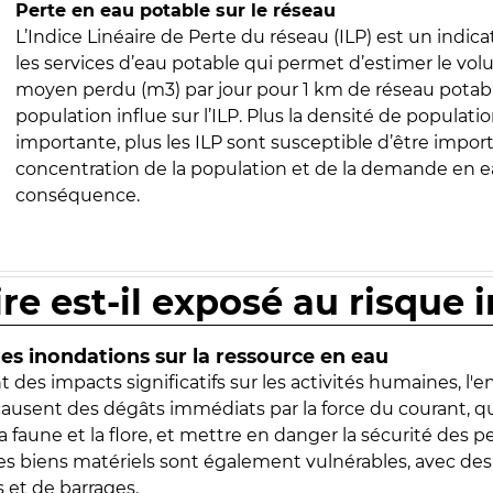
Perte en eau potable sur le réseau
L’Indice Linéaire de Perte du réseau (ILP) est un indica
les services d’eau potable qui permet d’estimer le vo
moyen perdu (m3) par jour pour 1 km de réseau potabl
population influe sur l’ILP. Plus la densité de populatio
importante, plus les ILP sont susceptible d’être import
concentration de la population et de la demande en ea
conséquence.
ire est-il exposé au risque 
s inondations sur la ressource en eau
 des impacts significatifs sur les activités humaines, l'
 causent des dégâts immédiats par la force du courant, q
 faune et la flore, et mettre en danger la sécurité des p
 les biens matériels sont également vulnérables, avec des
 et de barrages.