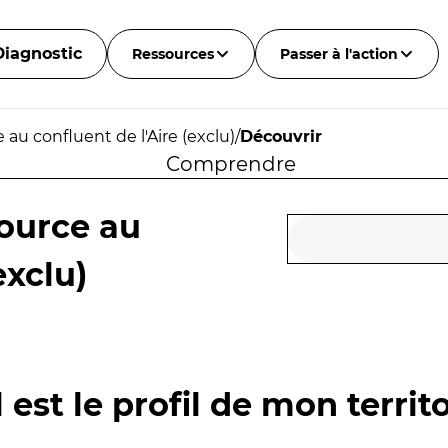
Diagnostic
Ressources
Passer à l'action
au confluent de l'Aire (exclu)
/
Découvrir
Comprendre
ource au
exclu)
 est le profil de mon territo