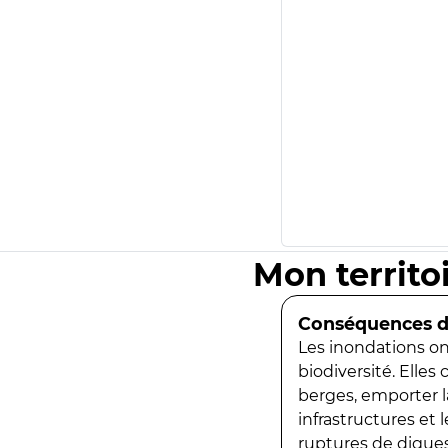
Mon territo
Conséquences de
Les inondations ont
biodiversité. Elles
berges, emporter la
infrastructures et
ruptures de digues