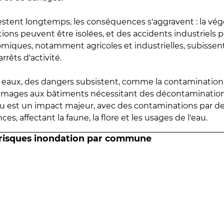
estent longtemps, les conséquences s'aggravent : la vé
tions peuvent être isolées, et des accidents industriels 
omiques, notamment agricoles et industrielles, subissen
rrêts d'activité.
es eaux, des dangers subsistent, comme la contamination
mmages aux bâtiments nécessitant des décontaminations
eau est un impact majeur, avec des contaminations par d
es, affectant la faune, la flore et les usages de l'eau.
 risques inondation par commune