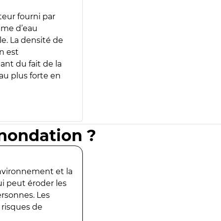
teur fourni par
lume d’eau
e. La densité de
n est
ant du fait de la
u plus forte en
inondation ?
environnement et la
ui peut éroder les
ersonnes. Les
 risques de