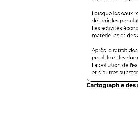
Lorsque les eaux r
dépérir, les popula
Les activités écon
matérielles et des a
Après le retrait d
potable et les do
La pollution de l'
et d'autres substanc
Cartographie des