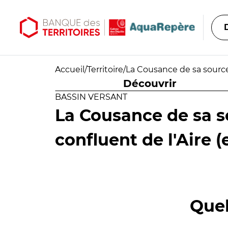
Aller au contenu principal
Aller au menu principal
Accueil
/
Territoire
/
La Cousance de sa source 
Découvrir
BASSIN VERSANT
La Cousance de sa s
confluent de l'Aire (
Quel