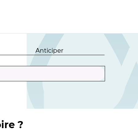
Anticiper
ire ?