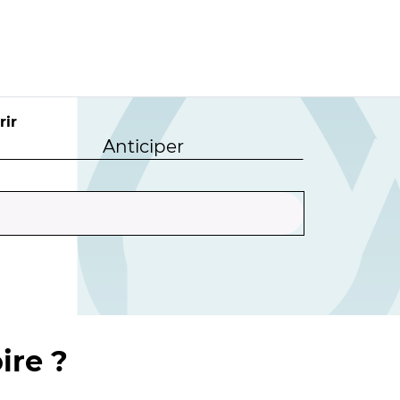
rir
Anticiper
ire ?