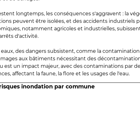
estent longtemps, les conséquences s'aggravent : la vé
tions peuvent être isolées, et des accidents industriels 
omiques, notamment agricoles et industrielles, subissen
rrêts d'activité.
es eaux, des dangers subsistent, comme la contamination
mmages aux bâtiments nécessitant des décontaminations
eau est un impact majeur, avec des contaminations par d
es, affectant la faune, la flore et les usages de l'eau.
 risques inondation par commune