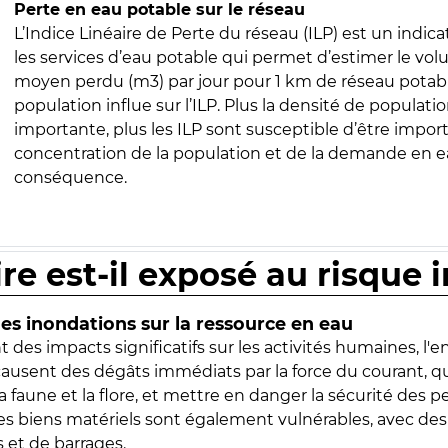
Perte en eau potable sur le réseau
L’Indice Linéaire de Perte du réseau (ILP) est un indica
les services d’eau potable qui permet d’estimer le vo
moyen perdu (m3) par jour pour 1 km de réseau potabl
population influe sur l’ILP. Plus la densité de populatio
importante, plus les ILP sont susceptible d’être import
concentration de la population et de la demande en ea
conséquence.
ire est-il exposé au risque 
s inondations sur la ressource en eau
 des impacts significatifs sur les activités humaines, l'
 causent des dégâts immédiats par la force du courant, q
 faune et la flore, et mettre en danger la sécurité des p
 les biens matériels sont également vulnérables, avec des
 et de barrages.