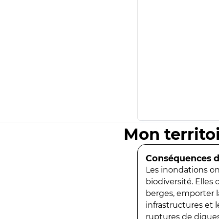
Mon territo
Conséquences de
Les inondations ont
biodiversité. Elles
berges, emporter la
infrastructures et
ruptures de digues