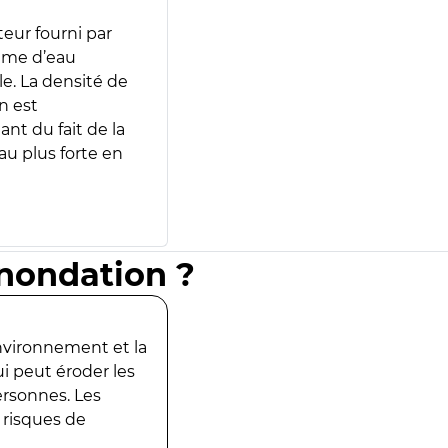
teur fourni par
lume d’eau
e. La densité de
n est
ant du fait de la
u plus forte en
inondation ?
environnement et la
ui peut éroder les
ersonnes. Les
 risques de