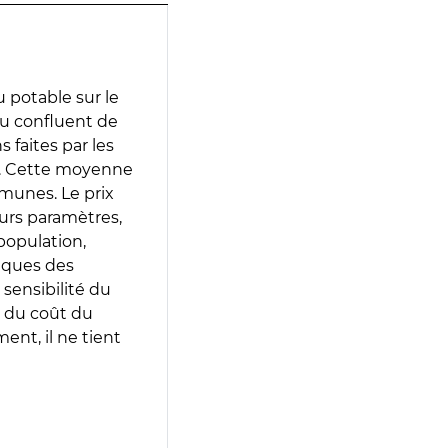
 potable sur le
au confluent de
s faites par les
e. Cette moyenne
munes. Le prix
eurs paramètres,
population,
iques des
 sensibilité du
 du coût du
ent, il ne tient