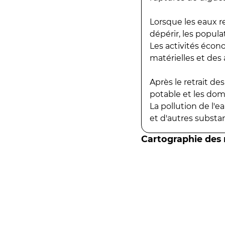
Lorsque les eaux r
dépérir, les popula
Les activités écon
matérielles et des a
Après le retrait d
potable et les do
La pollution de l'
et d'autres substanc
Cartographie des