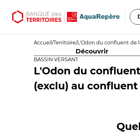
Aller au contenu principal
Aller au menu principal
Accueil
/
Territoire
/
L'Odon du confluent de la
Découvrir
BASSIN VERSANT
L'Odon du confluent
(exclu) au confluent 
Quel