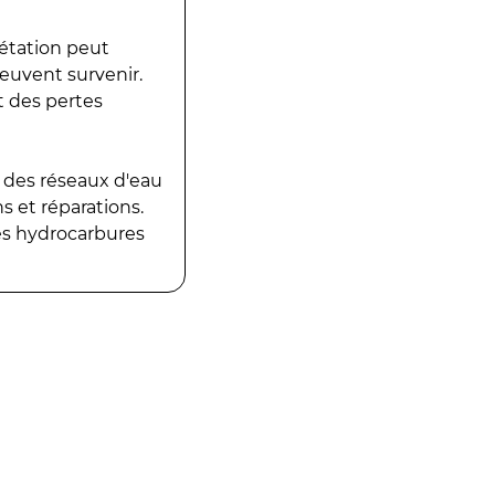
gétation peut
peuvent survenir.
t des pertes
 des réseaux d'eau
 et réparations.
es hydrocarbures