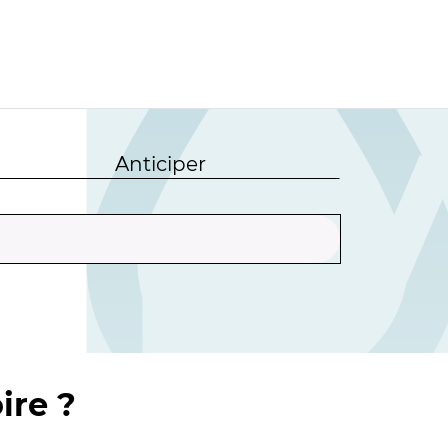
Anticiper
ire ?