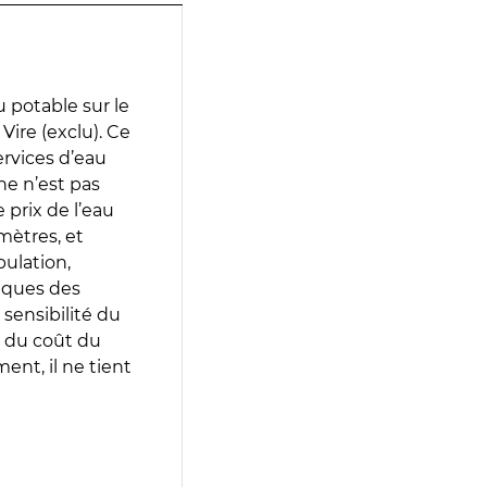
 potable sur le
Vire (exclu). Ce
services d’eau
e n’est pas
prix de l’eau
amètres, et
pulation,
iques des
 sensibilité du
 du coût du
ent, il ne tient