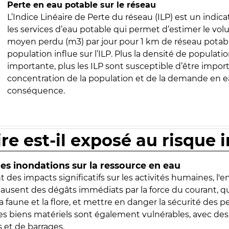
Perte en eau potable sur le réseau
L’Indice Linéaire de Perte du réseau (ILP) est un indica
les services d’eau potable qui permet d’estimer le vo
moyen perdu (m3) par jour pour 1 km de réseau potabl
population influe sur l’ILP. Plus la densité de populatio
importante, plus les ILP sont susceptible d’être import
concentration de la population et de la demande en ea
conséquence.
ire est-il exposé au risque 
s inondations sur la ressource en eau
 des impacts significatifs sur les activités humaines, l'
 causent des dégâts immédiats par la force du courant, q
 faune et la flore, et mettre en danger la sécurité des p
 les biens matériels sont également vulnérables, avec des
 et de barrages.