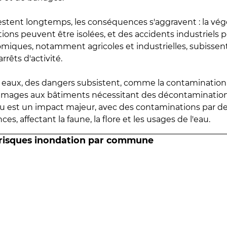
estent longtemps, les conséquences s'aggravent : la vé
tions peuvent être isolées, et des accidents industriels 
omiques, notamment agricoles et industrielles, subissen
rrêts d'activité.
es eaux, des dangers subsistent, comme la contamination
mmages aux bâtiments nécessitant des décontaminations
eau est un impact majeur, avec des contaminations par d
es, affectant la faune, la flore et les usages de l'eau.
 risques inondation par commune