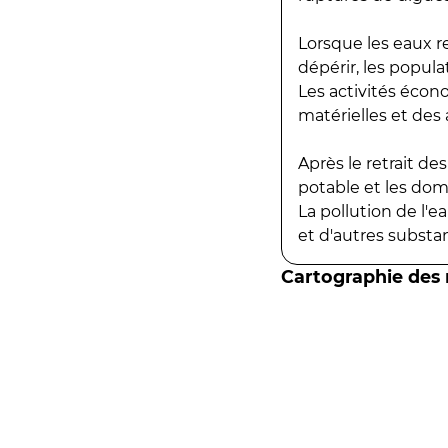
Lorsque les eaux r
dépérir, les popula
Les activités écon
matérielles et des a
Après le retrait d
potable et les do
La pollution de l'
et d'autres substanc
Cartographie des