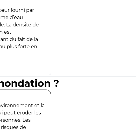
teur fourni par
lume d’eau
e. La densité de
n est
ant du fait de la
u plus forte en
inondation ?
environnement et la
ui peut éroder les
ersonnes. Les
 risques de