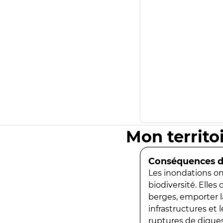
Mon territo
Conséquences de
Les inondations ont
biodiversité. Elles
berges, emporter la
infrastructures et
ruptures de digues