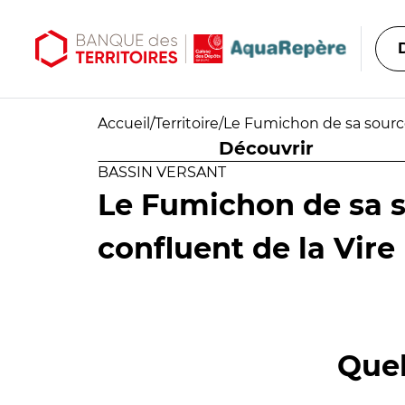
Aller au contenu principal
Aller au menu principal
Accueil
/
Territoire
/
Le Fumichon de sa source
Découvrir
BASSIN VERSANT
Le Fumichon de sa 
confluent de la Vire 
Quel