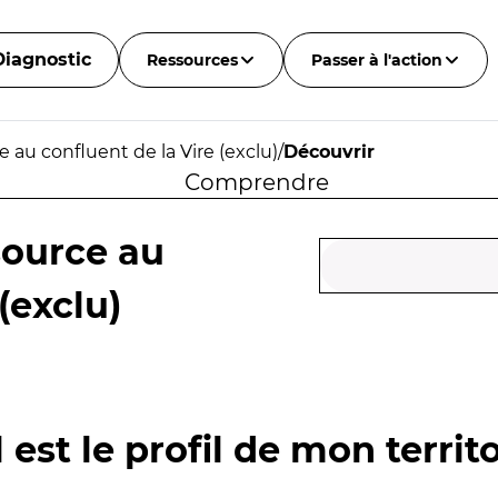
Diagnostic
Ressources
Passer à l'action
 au confluent de la Vire (exclu)
/
Découvrir
Comprendre
source au
(exclu)
 est le profil de mon territo