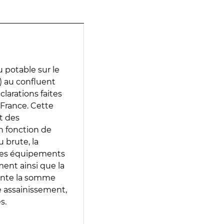
 potable sur le
u) au confluent
clarations faites
 France. Cette
t des
en fonction de
 brute, la
 les équipements
ment ainsi que la
sente la somme
e assainissement,
s.