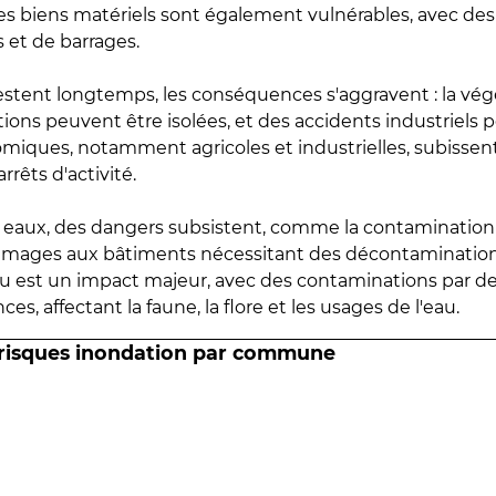
 les biens matériels sont également vulnérables, avec des
 et de barrages.
estent longtemps, les conséquences s'aggravent : la vé
tions peuvent être isolées, et des accidents industriels 
omiques, notamment agricoles et industrielles, subissen
rrêts d'activité.
es eaux, des dangers subsistent, comme la contamination
mmages aux bâtiments nécessitant des décontaminations
eau est un impact majeur, avec des contaminations par d
es, affectant la faune, la flore et les usages de l'eau.
 risques inondation par commune