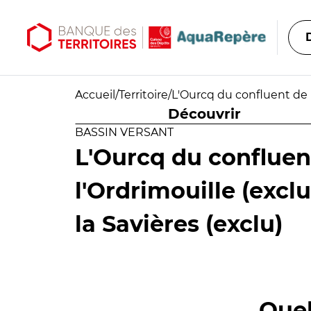
Aller au contenu principal
Aller au menu principal
Accueil
/
Territoire
/
L'Ourcq du confluent de l
Découvrir
BASSIN VERSANT
L'Ourcq du confluen
l'Ordrimouille (excl
la Savières (exclu)
Quel