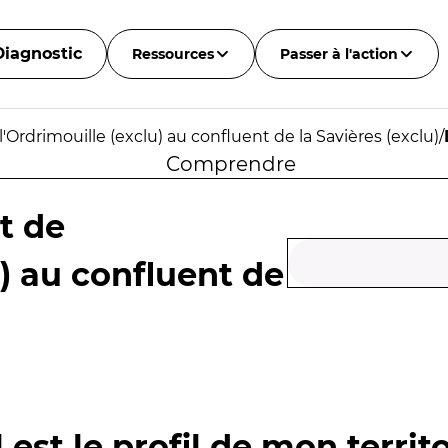
Diagnostic
Ressources
Passer à l'action
'Ordrimouille (exclu) au confluent de la Savières (exclu)
/
Comprendre
t de
u) au confluent de
 est le profil de mon territo