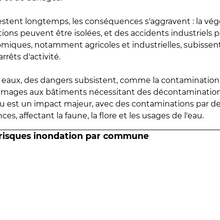
estent longtemps, les conséquences s'aggravent : la vé
tions peuvent être isolées, et des accidents industriels 
omiques, notamment agricoles et industrielles, subissen
rrêts d'activité.
es eaux, des dangers subsistent, comme la contamination
mmages aux bâtiments nécessitant des décontaminations
eau est un impact majeur, avec des contaminations par d
es, affectant la faune, la flore et les usages de l'eau.
 risques inondation par commune