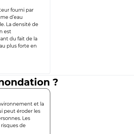
teur fourni par
lume d’eau
e. La densité de
n est
ant du fait de la
u plus forte en
inondation ?
environnement et la
ui peut éroder les
ersonnes. Les
 risques de