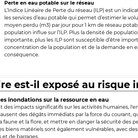
Perte en eau potable sur le réseau
L’Indice Linéaire de Perte du réseau (ILP) est un indica
les services d’eau potable qui permet d’estimer le vo
moyen perdu (m3) par jour pour 1 km de réseau potabl
population influe sur l’ILP. Plus la densité de populatio
importante, plus les ILP sont susceptible d’être import
concentration de la population et de la demande en ea
conséquence.
ire est-il exposé au risque 
s inondations sur la ressource en eau
 des impacts significatifs sur les activités humaines, l'
 causent des dégâts immédiats par la force du courant, q
 faune et la flore, et mettre en danger la sécurité des p
 les biens matériels sont également vulnérables, avec des
 et de barrages.