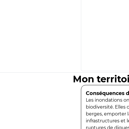
Mon territo
Conséquences de
Les inondations ont
biodiversité. Elles
berges, emporter la
infrastructures et
ruptures de digues