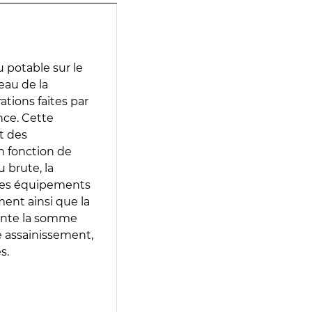
 potable sur le
eau de la
rations faites par
nce. Cette
t des
en fonction de
 brute, la
 les équipements
ment ainsi que la
sente la somme
e assainissement,
s.