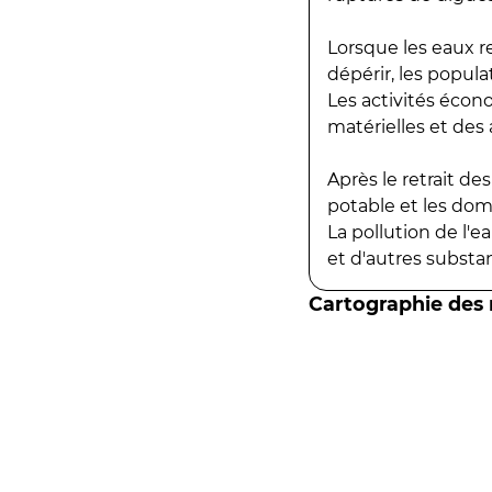
Lorsque les eaux r
dépérir, les popula
Les activités écon
matérielles et des a
Après le retrait d
potable et les do
La pollution de l'
et d'autres substanc
Cartographie des