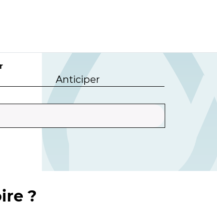
r
Anticiper
ire ?