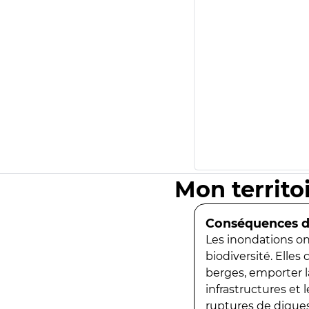
Mon territo
Conséquences de
Les inondations ont
biodiversité. Elles
berges, emporter la
infrastructures et
ruptures de digues