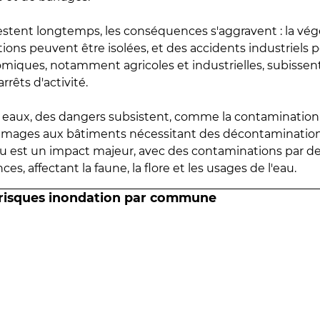
estent longtemps, les conséquences s'aggravent : la vé
tions peuvent être isolées, et des accidents industriels 
omiques, notamment agricoles et industrielles, subissen
rrêts d'activité.
es eaux, des dangers subsistent, comme la contamination
mmages aux bâtiments nécessitant des décontaminations
eau est un impact majeur, avec des contaminations par d
es, affectant la faune, la flore et les usages de l'eau.
 risques inondation par commune