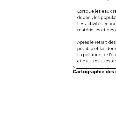
Lorsque les eaux r
dépérir, les popula
Les activités écon
matérielles et des a
Après le retrait d
potable et les do
La pollution de l'
et d'autres substanc
Cartographie des