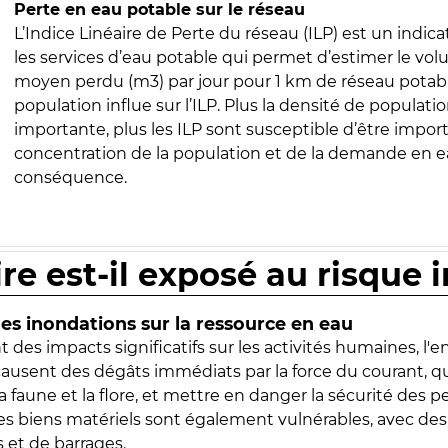
Perte en eau potable sur le réseau
L’Indice Linéaire de Perte du réseau (ILP) est un indica
les services d’eau potable qui permet d’estimer le vo
moyen perdu (m3) par jour pour 1 km de réseau potabl
population influe sur l’ILP. Plus la densité de populatio
importante, plus les ILP sont susceptible d’être import
concentration de la population et de la demande en ea
conséquence.
ire est-il exposé au risque 
s inondations sur la ressource en eau
 des impacts significatifs sur les activités humaines, l'
 causent des dégâts immédiats par la force du courant, q
 faune et la flore, et mettre en danger la sécurité des p
 les biens matériels sont également vulnérables, avec des
 et de barrages.