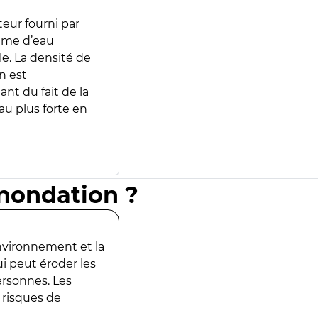
teur fourni par
lume d’eau
e. La densité de
n est
ant du fait de la
u plus forte en
inondation ?
environnement et la
ui peut éroder les
ersonnes. Les
 risques de