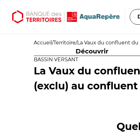
Aller au contenu principal
Aller au menu principal
Accueil
/
Territoire
/
La Vaux du confluent du P
Découvrir
BASSIN VERSANT
La Vaux du conflue
(exclu) au confluent 
Quel