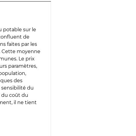
 potable sur le
 confluent de
ns faites par les
e. Cette moyenne
munes. Le prix
eurs paramètres,
population,
iques des
 sensibilité du
 du coût du
ent, il ne tient