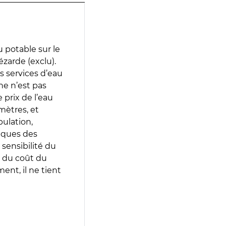
 potable sur le
ézarde (exclu).
es services d’eau
e n’est pas
prix de l’eau
amètres, et
pulation,
iques des
 sensibilité du
 du coût du
ent, il ne tient