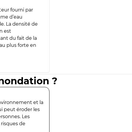
teur fourni par
lume d’eau
e. La densité de
n est
ant du fait de la
u plus forte en
inondation ?
environnement et la
ui peut éroder les
ersonnes. Les
 risques de