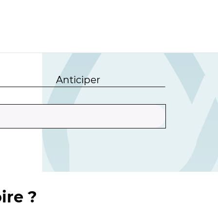
Anticiper
ire ?