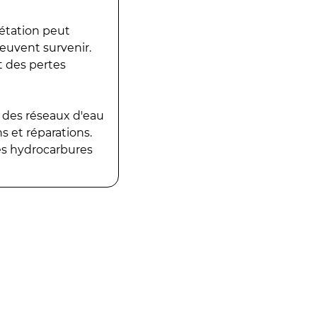
gétation peut
peuvent survenir.
t des pertes
 des réseaux d'eau
 et réparations.
es hydrocarbures