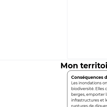
Mon territo
Conséquences de
Les inondations ont
biodiversité. Elles
berges, emporter la
infrastructures et
ruptures de digues