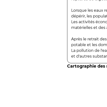
Lorsque les eaux r
dépérir, les popula
Les activités écon
matérielles et des a
Après le retrait d
potable et les do
La pollution de l'
et d'autres substanc
Cartographie des