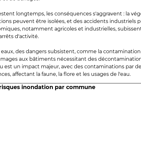
estent longtemps, les conséquences s'aggravent : la vé
tions peuvent être isolées, et des accidents industriels 
omiques, notamment agricoles et industrielles, subissen
rrêts d'activité.
es eaux, des dangers subsistent, comme la contamination
mmages aux bâtiments nécessitant des décontaminations
eau est un impact majeur, avec des contaminations par d
es, affectant la faune, la flore et les usages de l'eau.
 risques inondation par commune