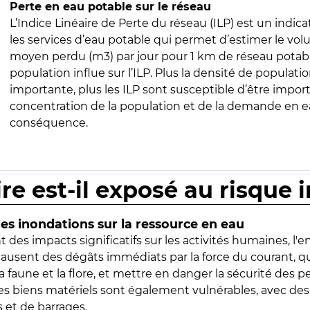
Perte en eau potable sur le réseau
L’Indice Linéaire de Perte du réseau (ILP) est un indica
les services d’eau potable qui permet d’estimer le vo
moyen perdu (m3) par jour pour 1 km de réseau potabl
population influe sur l’ILP. Plus la densité de populatio
importante, plus les ILP sont susceptible d’être import
concentration de la population et de la demande en ea
conséquence.
ire est-il exposé au risque 
s inondations sur la ressource en eau
 des impacts significatifs sur les activités humaines, l'
 causent des dégâts immédiats par la force du courant, q
 faune et la flore, et mettre en danger la sécurité des p
 les biens matériels sont également vulnérables, avec des
 et de barrages.