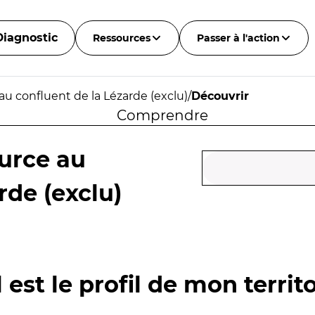
Diagnostic
Ressources
Passer à l'action
au confluent de la Lézarde (exclu)
/
Découvrir
Comprendre
ource au
rde (exclu)
 est le profil de mon territo