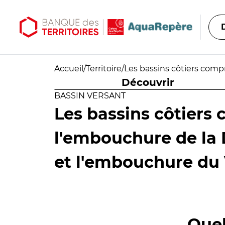
Aller au contenu principal
Aller au menu principal
Accueil
/
Territoire
/
Les bassins côtiers comp
Découvrir
BASSIN VERSANT
Les bassins côtiers 
l'embouchure de la 
et l'embouchure du 
Quel