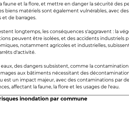
 faune et la flore, et mettre en danger la sécurité des p
 les biens matériels sont également vulnérables, avec des
 et de barrages.
estent longtemps, les conséquences s'aggravent : la vé
tions peuvent être isolées, et des accidents industriels 
omiques, notamment agricoles et industrielles, subissen
rrêts d'activité.
es eaux, des dangers subsistent, comme la contamination
mmages aux bâtiments nécessitant des décontaminations
eau est un impact majeur, avec des contaminations par d
es, affectant la faune, la flore et les usages de l'eau.
 risques inondation par commune