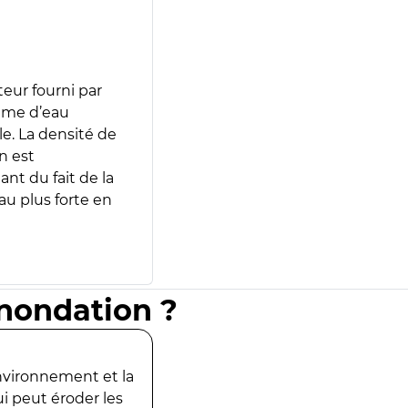
teur fourni par
lume d’eau
e. La densité de
n est
ant du fait de la
u plus forte en
inondation ?
environnement et la
ui peut éroder les