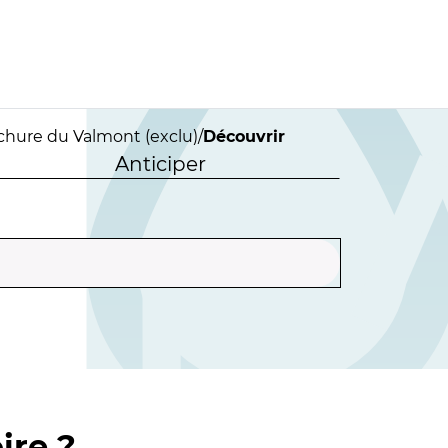
uchure du Valmont (exclu)
/
Découvrir
Anticiper
ire ?