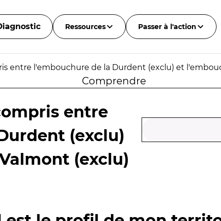
Diagnostic
Ressources
Passer à l'action
ris entre l'embouchure de la Durdent (exclu) et l'embo
Comprendre
compris entre
Durdent (exclu)
Valmont (exclu)
 est le profil de mon territo