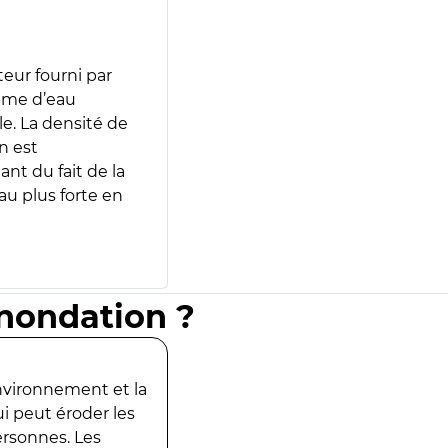
teur fourni par
lume d’eau
e. La densité de
n est
ant du fait de la
u plus forte en
inondation ?
environnement et la
ui peut éroder les
ersonnes. Les