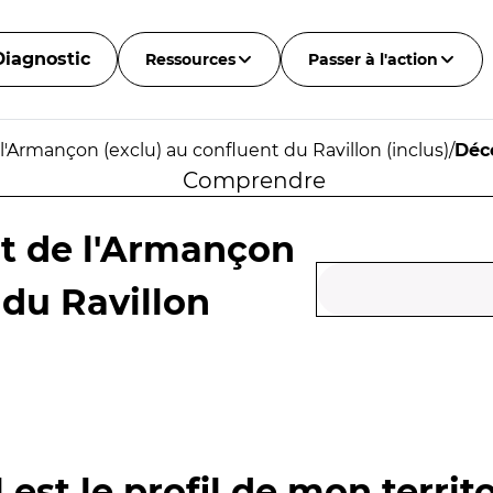
Diagnostic
Ressources
Passer à l'action
'Armançon (exclu) au confluent du Ravillon (inclus)
/
Déc
Comprendre
t de l'Armançon
 du Ravillon
 est le profil de mon territo