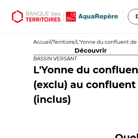
Aller au contenu principal
Aller au menu principal
Accueil
/
Territoire
/
L'Yonne du confluent de l
Découvrir
BASSIN VERSANT
L'Yonne du confluen
(exclu) au confluent
(inclus)
Quel