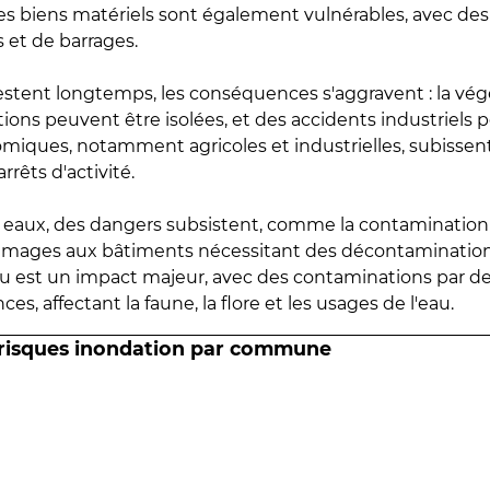
 les biens matériels sont également vulnérables, avec des
 et de barrages.
estent longtemps, les conséquences s'aggravent : la vé
tions peuvent être isolées, et des accidents industriels 
omiques, notamment agricoles et industrielles, subissen
rrêts d'activité.
es eaux, des dangers subsistent, comme la contamination
mmages aux bâtiments nécessitant des décontaminations
eau est un impact majeur, avec des contaminations par d
es, affectant la faune, la flore et les usages de l'eau.
 risques inondation par commune