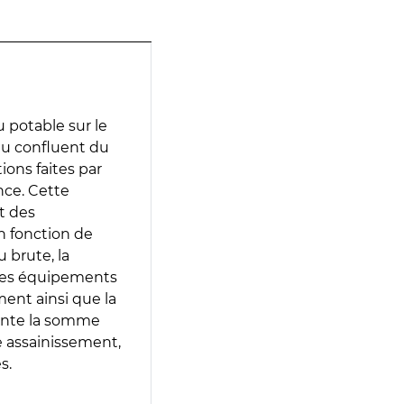
 potable sur le
 au confluent du
tions faites par
nce. Cette
t des
en fonction de
 brute, la
 les équipements
ment ainsi que la
sente la somme
e assainissement,
s.