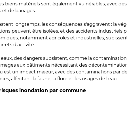
 les biens matériels sont également vulnérables, avec des
 et de barrages.
estent longtemps, les conséquences s'aggravent : la vé
tions peuvent être isolées, et des accidents industriels 
omiques, notamment agricoles et industrielles, subissen
rrêts d'activité.
es eaux, des dangers subsistent, comme la contamination
mmages aux bâtiments nécessitant des décontaminations
eau est un impact majeur, avec des contaminations par d
es, affectant la faune, la flore et les usages de l'eau.
 risques inondation par commune