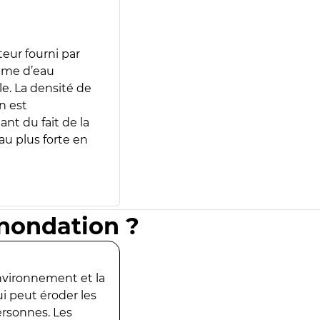
teur fourni par
lume d’eau
e. La densité de
n est
ant du fait de la
u plus forte en
inondation ?
environnement et la
ui peut éroder les
ersonnes. Les