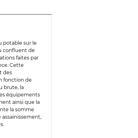
 potable sur le
au confluent de
ations faites par
nce. Cette
t des
en fonction de
 brute, la
 les équipements
ment ainsi que la
sente la somme
e assainissement,
s.