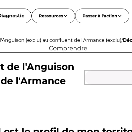
Diagnostic
Ressources
Passer à l'action
l'Anguison (exclu) au confluent de l'Armance (exclu)
/
Déc
Comprendre
t de l'Anguison
t de l'Armance
 est le profil de mon territo