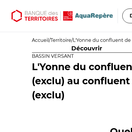
Aller au contenu principal
Aller au menu principal
Accueil
/
Territoire
/
L'Yonne du confluent de 
Découvrir
BASSIN VERSANT
L'Yonne du confluen
(exclu) au confluen
(exclu)
Quel