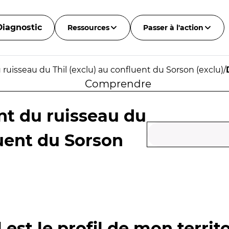
Diagnostic
Ressources
Passer à l'action
ruisseau du Thil (exclu) au confluent du Sorson (exclu)
/
Comprendre
nt du ruisseau du
luent du Sorson
 est le profil de mon territo