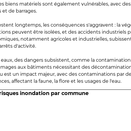
 les biens matériels sont également vulnérables, avec des
 et de barrages.
estent longtemps, les conséquences s'aggravent : la vé
tions peuvent être isolées, et des accidents industriels 
omiques, notamment agricoles et industrielles, subissen
rrêts d'activité.
es eaux, des dangers subsistent, comme la contamination
mmages aux bâtiments nécessitant des décontaminations
eau est un impact majeur, avec des contaminations par d
es, affectant la faune, la flore et les usages de l'eau.
 risques inondation par commune