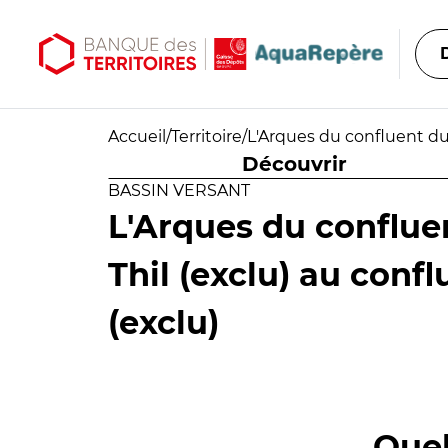
Aller au contenu principal
Aller au menu principal
Accueil
/
Territoire
/
L'Arques du confluent du 
Découvrir
BASSIN VERSANT
L'Arques du conflue
Thil (exclu) au conf
(exclu)
Quel