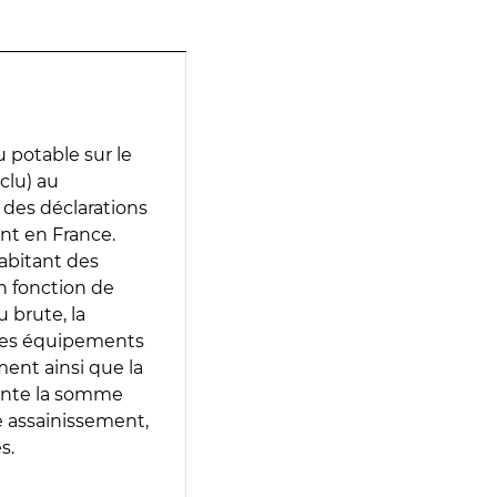
 potable sur le
clu) au
r des déclarations
ent en France.
abitant des
en fonction de
 brute, la
 les équipements
ment ainsi que la
sente la somme
e assainissement,
s.