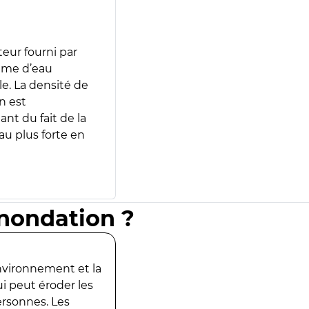
teur fourni par
lume d’eau
e. La densité de
n est
ant du fait de la
u plus forte en
inondation ?
environnement et la
ui peut éroder les
ersonnes. Les