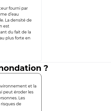
teur fourni par
lume d’eau
e. La densité de
n est
ant du fait de la
u plus forte en
inondation ?
environnement et la
ui peut éroder les
ersonnes. Les
 risques de