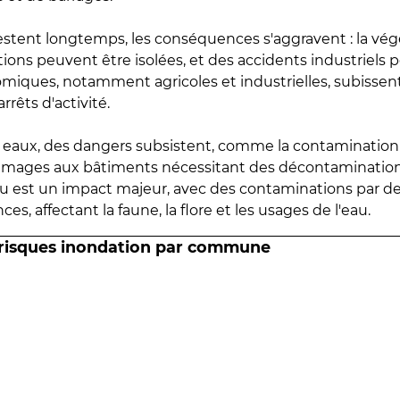
estent longtemps, les conséquences s'aggravent : la vé
tions peuvent être isolées, et des accidents industriels 
omiques, notamment agricoles et industrielles, subissen
rrêts d'activité.
es eaux, des dangers subsistent, comme la contamination
mmages aux bâtiments nécessitant des décontaminations
eau est un impact majeur, avec des contaminations par d
es, affectant la faune, la flore et les usages de l'eau.
 risques inondation par commune