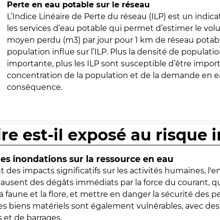
Perte en eau potable sur le réseau
L’Indice Linéaire de Perte du réseau (ILP) est un indica
les services d’eau potable qui permet d’estimer le vo
moyen perdu (m3) par jour pour 1 km de réseau potabl
population influe sur l’ILP. Plus la densité de populatio
importante, plus les ILP sont susceptible d’être import
concentration de la population et de la demande en ea
conséquence.
ire est-il exposé au risque 
s inondations sur la ressource en eau
 des impacts significatifs sur les activités humaines, l'
 causent des dégâts immédiats par la force du courant, q
 faune et la flore, et mettre en danger la sécurité des p
 les biens matériels sont également vulnérables, avec des
 et de barrages.