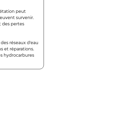
gétation peut
peuvent survenir.
t des pertes
 des réseaux d'eau
 et réparations.
es hydrocarbures