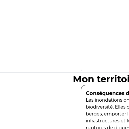
Mon territo
Conséquences de
Les inondations ont
biodiversité. Elles
berges, emporter la
infrastructures et
ruptures de digues