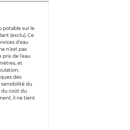
 potable sur le
lant (exclu). Ce
services d’eau
e n’est pas
prix de l’eau
amètres, et
pulation,
iques des
 sensibilité du
 du coût du
ent, il ne tient