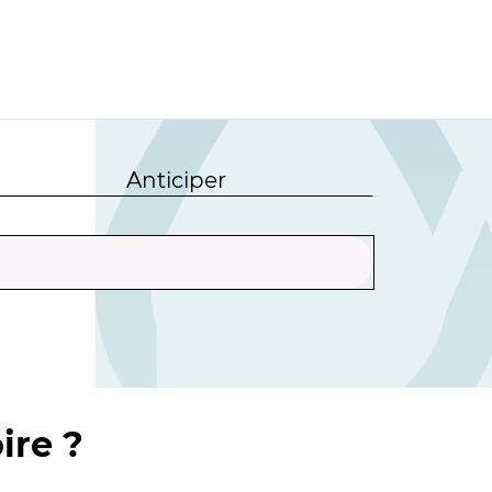
Anticiper
ire ?