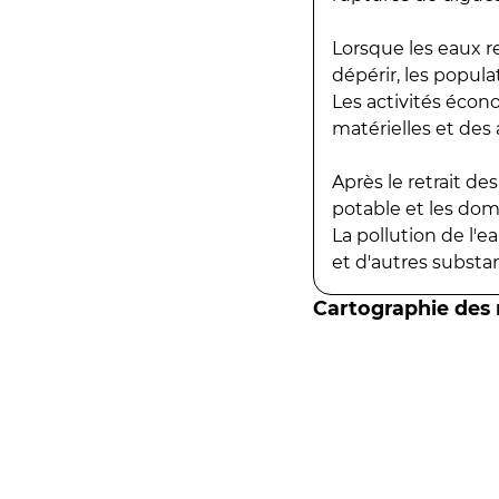
Lorsque les eaux r
dépérir, les popula
Les activités écon
matérielles et des a
Après le retrait d
potable et les do
La pollution de l'
et d'autres substanc
Cartographie des