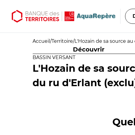
Aller au contenu principal
Aller au menu principal
Accueil
/
Territoire
/
L'Hozain de sa source au 
Découvrir
BASSIN VERSANT
L'Hozain de sa sour
du ru d'Erlant (exclu
Quel