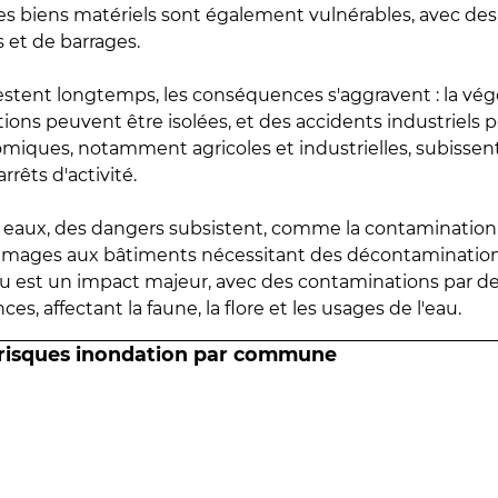
 les biens matériels sont également vulnérables, avec des
 et de barrages.
estent longtemps, les conséquences s'aggravent : la vé
tions peuvent être isolées, et des accidents industriels 
omiques, notamment agricoles et industrielles, subissen
rrêts d'activité.
es eaux, des dangers subsistent, comme la contamination
mmages aux bâtiments nécessitant des décontaminations
eau est un impact majeur, avec des contaminations par d
es, affectant la faune, la flore et les usages de l'eau.
 risques inondation par commune