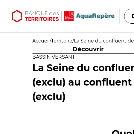
Aller au contenu principal
Aller au menu principal
Accueil
/
Territoire
/
La Seine du confluent de 
Découvrir
BASSIN VERSANT
La Seine du confluen
(exclu) au confluent
(exclu)
Quel