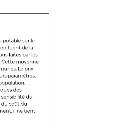
 potable sur le
confluent de la
ons faites par les
e. Cette moyenne
munes. Le prix
eurs paramètres,
population,
iques des
 sensibilité du
 du coût du
ent, il ne tient