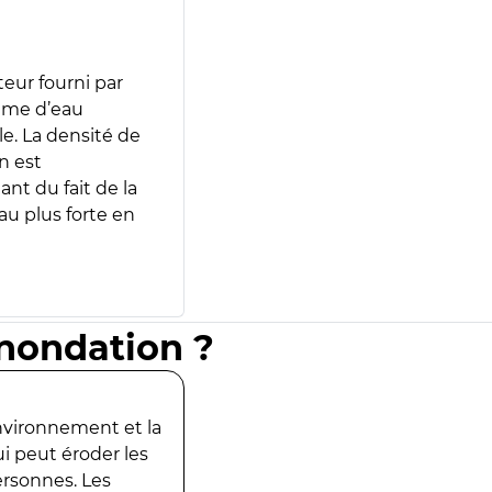
teur fourni par
lume d’eau
e. La densité de
n est
ant du fait de la
u plus forte en
inondation ?
environnement et la
ui peut éroder les
ersonnes. Les