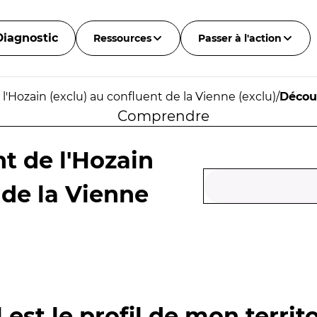
Diagnostic
Ressources
Passer à l'action
l'Hozain (exclu) au confluent de la Vienne (exclu)
/
Décou
Comprendre
t de l'Hozain
 de la Vienne
 est le profil de mon territo