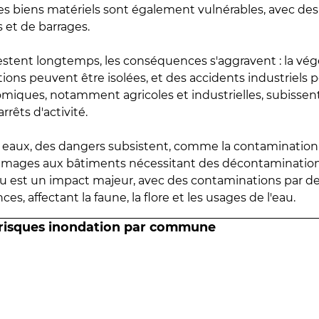
 les biens matériels sont également vulnérables, avec des
 et de barrages.
estent longtemps, les conséquences s'aggravent : la vé
tions peuvent être isolées, et des accidents industriels 
omiques, notamment agricoles et industrielles, subissen
rrêts d'activité.
es eaux, des dangers subsistent, comme la contamination
mmages aux bâtiments nécessitant des décontaminations
eau est un impact majeur, avec des contaminations par d
es, affectant la faune, la flore et les usages de l'eau.
 risques inondation par commune