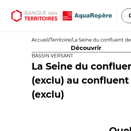
Aller au contenu principal
Aller au menu principal
Accueil
/
Territoire
/
La Seine du confluent de 
Découvrir
BASSIN VERSANT
La Seine du confluen
(exclu) au confluent
(exclu)
Quel