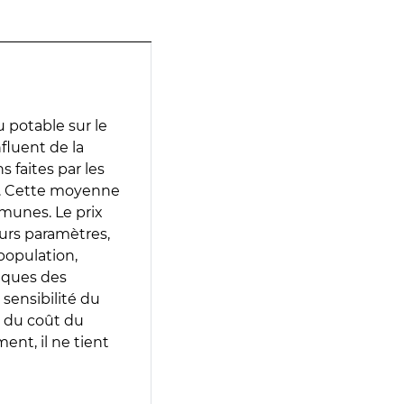
 potable sur le
nfluent de la
s faites par les
e. Cette moyenne
munes. Le prix
eurs paramètres,
population,
iques des
 sensibilité du
 du coût du
ent, il ne tient