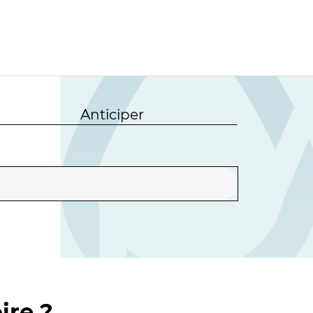
Anticiper
ire ?