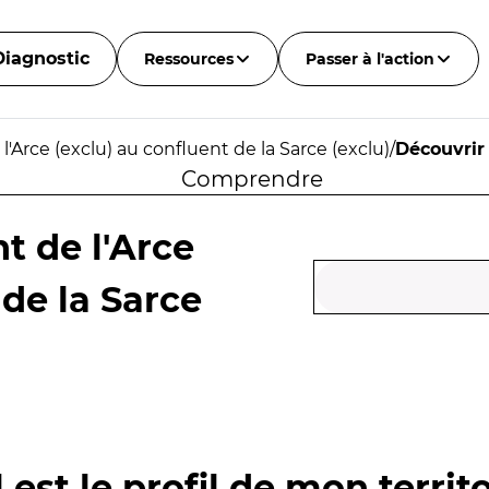
Diagnostic
Ressources
Passer à l'action
l'Arce (exclu) au confluent de la Sarce (exclu)
/
Découvrir
Comprendre
t de l'Arce
 de la Sarce
 est le profil de mon territo