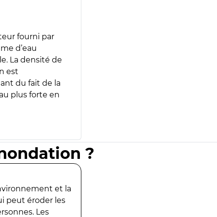
teur fourni par
lume d’eau
e. La densité de
n est
ant du fait de la
u plus forte en
inondation ?
environnement et la
ui peut éroder les
ersonnes. Les