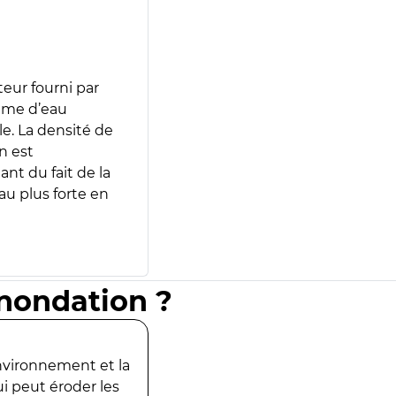
teur fourni par
lume d’eau
e. La densité de
n est
ant du fait de la
u plus forte en
inondation ?
environnement et la
ui peut éroder les