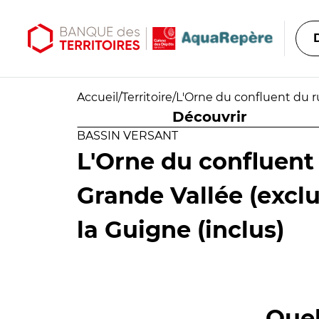
Aller au contenu principal
Aller au menu principal
Accueil
/
Territoire
/
L'Orne du confluent du ru
Découvrir
BASSIN VERSANT
L'Orne du confluent 
Grande Vallée (exclu
la Guigne (inclus)
Quel