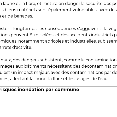
 faune et la flore, et mettre en danger la sécurité des p
 les biens matériels sont également vulnérables, avec des
 et de barrages.
estent longtemps, les conséquences s'aggravent : la vé
tions peuvent être isolées, et des accidents industriels 
omiques, notamment agricoles et industrielles, subissen
rrêts d'activité.
es eaux, des dangers subsistent, comme la contamination
mmages aux bâtiments nécessitant des décontaminations
eau est un impact majeur, avec des contaminations par d
es, affectant la faune, la flore et les usages de l'eau.
 risques inondation par commune