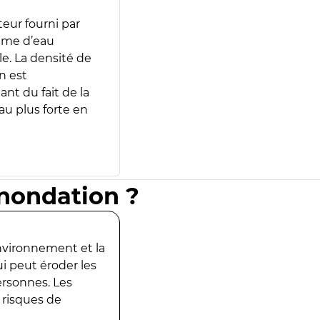
teur fourni par
lume d’eau
e. La densité de
n est
ant du fait de la
u plus forte en
inondation ?
environnement et la
ui peut éroder les
ersonnes. Les
 risques de