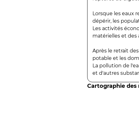
Lorsque les eaux r
dépérir, les popula
Les activités écon
matérielles et des a
Après le retrait d
potable et les do
La pollution de l'
et d'autres substanc
Cartographie des