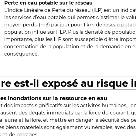
Perte en eau potable sur le réseau
L’Indice Linéaire de Perte du réseau (ILP) est un indica
les services d’eau potable qui permet d’estimer le vo
moyen perdu (m3) par jour pour 1 km de réseau potabl
population influe sur l’ILP. Plus la densité de populatio
importante, plus les ILP sont susceptible d’être import
concentration de la population et de la demande en ea
conséquence.
ire est-il exposé au risque 
s inondations sur la ressource en eau
 des impacts significatifs sur les activités humaines, l'
 causent des dégâts immédiats par la force du courant, q
 faune et la flore, et mettre en danger la sécurité des p
 les biens matériels sont également vulnérables, avec des
 et de barrages.