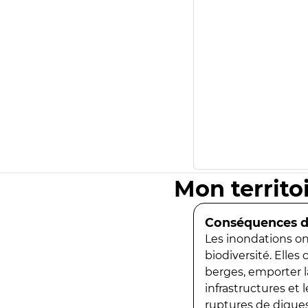
Mon territo
Conséquences de
Les inondations ont
biodiversité. Elles
berges, emporter la
infrastructures et
ruptures de digues