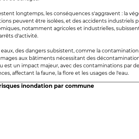
estent longtemps, les conséquences s'aggravent : la vé
tions peuvent être isolées, et des accidents industriels 
omiques, notamment agricoles et industrielles, subissen
rrêts d'activité.
es eaux, des dangers subsistent, comme la contamination
mmages aux bâtiments nécessitant des décontaminations
eau est un impact majeur, avec des contaminations par d
es, affectant la faune, la flore et les usages de l'eau.
 risques inondation par commune