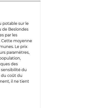
 potable sur le
au de Beslondes
es par les
e. Cette moyenne
munes. Le prix
eurs paramètres,
population,
iques des
 sensibilité du
 du coût du
ent, il ne tient