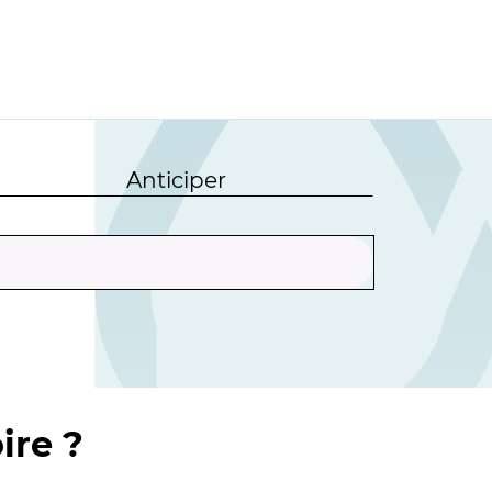
Anticiper
ire ?