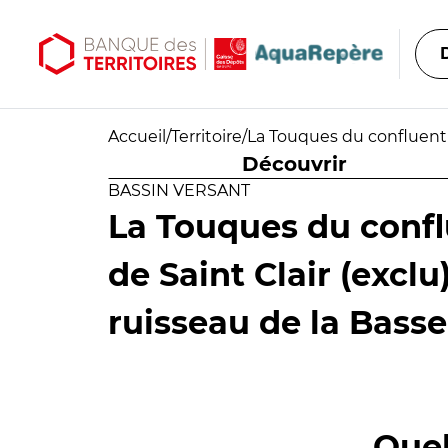
Aller au contenu principal
Aller au menu principal
Accueil
/
Territoire
/
La Touques du confluent d
Découvrir
BASSIN VERSANT
La Touques du confl
de Saint Clair (excl
ruisseau de la Basse
Quel