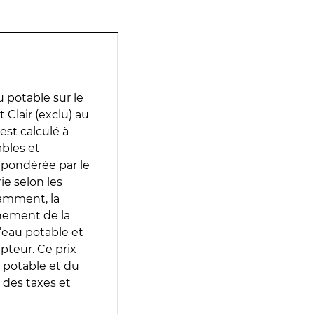
 potable sur le
 Clair (exclu) au
est calculé à
ables et
 pondérée par le
e selon les
tamment, la
gnement de la
’eau potable et
epteur. Ce prix
 potable et du
 des taxes et