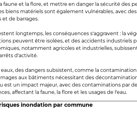
 faune et la flore, et mettre en danger la sécurité des p
 les biens matériels sont également vulnérables, avec des
 et de barrages.
estent longtemps, les conséquences s'aggravent : la vé
tions peuvent être isolées, et des accidents industriels 
omiques, notamment agricoles et industrielles, subissen
rrêts d'activité.
es eaux, des dangers subsistent, comme la contamination
mmages aux bâtiments nécessitant des décontaminations
eau est un impact majeur, avec des contaminations par d
es, affectant la faune, la flore et les usages de l'eau.
 risques inondation par commune