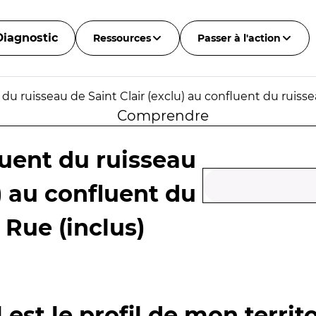
Diagnostic
Ressources
Passer à l'action
u ruisseau de Saint Clair (exclu) au confluent du ruisse
Comprendre
uent du ruisseau
u) au confluent du
 Rue (inclus)
 est le profil de mon territo