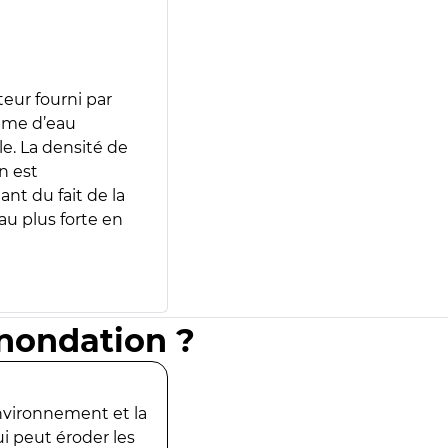
teur fourni par
lume d’eau
e. La densité de
n est
ant du fait de la
u plus forte en
inondation ?
environnement et la
ui peut éroder les