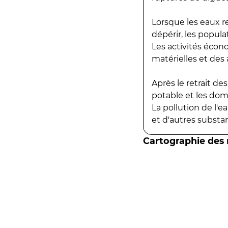
Lorsque les eaux r
dépérir, les popula
Les activités écon
matérielles et des a
Après le retrait d
potable et les do
La pollution de l'
et d'autres substanc
Cartographie des