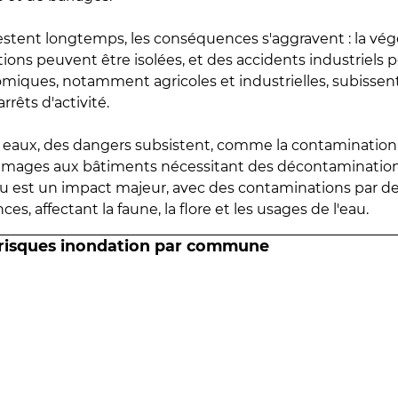
estent longtemps, les conséquences s'aggravent : la vé
tions peuvent être isolées, et des accidents industriels 
omiques, notamment agricoles et industrielles, subissen
rrêts d'activité.
es eaux, des dangers subsistent, comme la contamination
mmages aux bâtiments nécessitant des décontaminations
eau est un impact majeur, avec des contaminations par d
es, affectant la faune, la flore et les usages de l'eau.
 risques inondation par commune