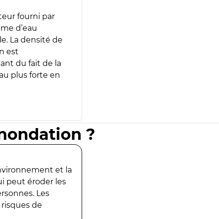
teur fourni par
lume d’eau
e. La densité de
n est
ant du fait de la
u plus forte en
inondation ?
environnement et la
ui peut éroder les
ersonnes. Les
 risques de