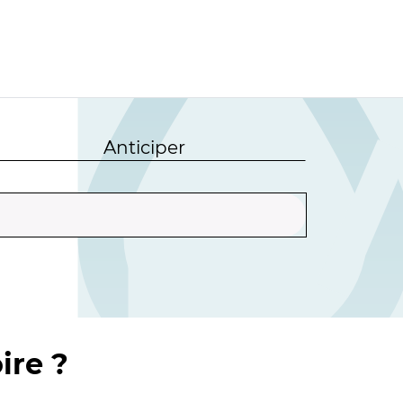
Anticiper
ire ?