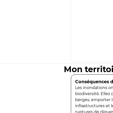
Mon territo
Conséquences de
Les inondations ont
biodiversité. Elles
berges, emporter la
infrastructures et
ruptures de digues