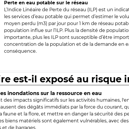
Perte en eau potable sur le réseau
L’Indice Linéaire de Perte du réseau (ILP) est un indica
les services d’eau potable qui permet d’estimer le vo
moyen perdu (m3) par jour pour 1 km de réseau potabl
population influe sur l’ILP. Plus la densité de populatio
importante, plus les ILP sont susceptible d’être import
concentration de la population et de la demande en ea
conséquence.
ire est-il exposé au risque 
s inondations sur la ressource en eau
 des impacts significatifs sur les activités humaines, l'
 causent des dégâts immédiats par la force du courant, q
 faune et la flore, et mettre en danger la sécurité des p
 les biens matériels sont également vulnérables, avec des
 et de barrages.