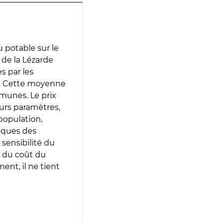
 potable sur le
t de la Lézarde
es par les
e. Cette moyenne
munes. Le prix
eurs paramètres,
population,
iques des
 sensibilité du
 du coût du
ent, il ne tient