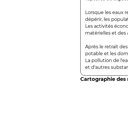
Lorsque les eaux r
dépérir, les popula
Les activités écon
matérielles et des a
Après le retrait d
potable et les do
La pollution de l'
et d'autres substanc
Cartographie des