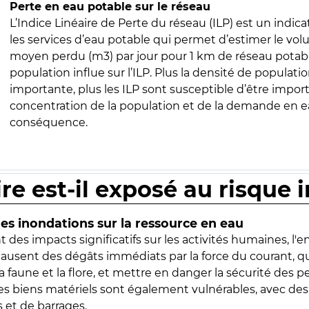
Perte en eau potable sur le réseau
L’Indice Linéaire de Perte du réseau (ILP) est un indica
les services d’eau potable qui permet d’estimer le vo
moyen perdu (m3) par jour pour 1 km de réseau potabl
population influe sur l’ILP. Plus la densité de populatio
importante, plus les ILP sont susceptible d’être import
concentration de la population et de la demande en ea
conséquence.
ire est-il exposé au risque 
s inondations sur la ressource en eau
 des impacts significatifs sur les activités humaines, l'
 causent des dégâts immédiats par la force du courant, q
 faune et la flore, et mettre en danger la sécurité des p
 les biens matériels sont également vulnérables, avec des
 et de barrages.