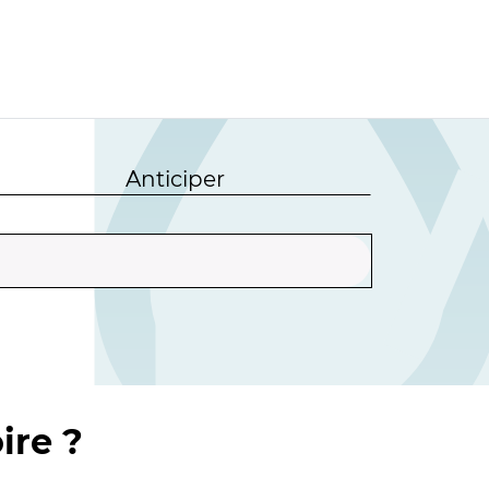
Anticiper
ire ?