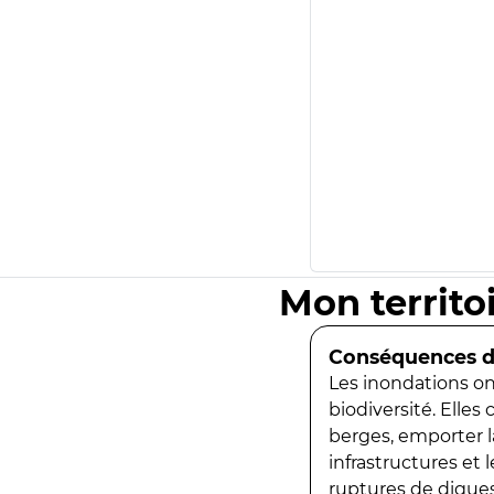
Mon territo
Conséquences de
Les inondations ont
biodiversité. Elles
berges, emporter la
infrastructures et
ruptures de digues