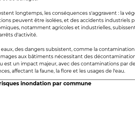
estent longtemps, les conséquences s'aggravent : la vé
tions peuvent être isolées, et des accidents industriels 
omiques, notamment agricoles et industrielles, subissen
rrêts d'activité.
es eaux, des dangers subsistent, comme la contamination
mmages aux bâtiments nécessitant des décontaminations
eau est un impact majeur, avec des contaminations par d
es, affectant la faune, la flore et les usages de l'eau.
 risques inondation par commune