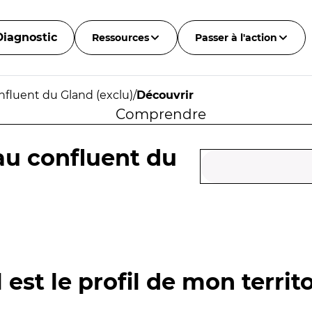
Diagnostic
Ressources
Passer à l'action
nfluent du Gland (exclu)
/
Découvrir
Comprendre
au confluent du
 est le profil de mon territo