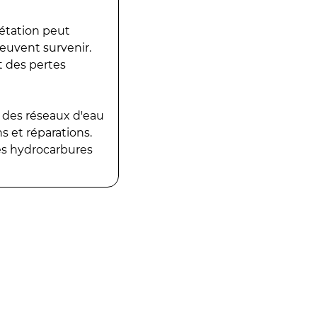
gétation peut
peuvent survenir.
t des pertes
 des réseaux d'eau
 et réparations.
es hydrocarbures