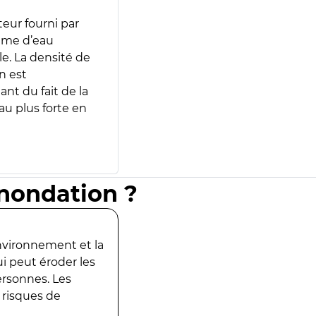
teur fourni par
lume d’eau
e. La densité de
n est
ant du fait de la
u plus forte en
inondation ?
environnement et la
ui peut éroder les
ersonnes. Les
 risques de