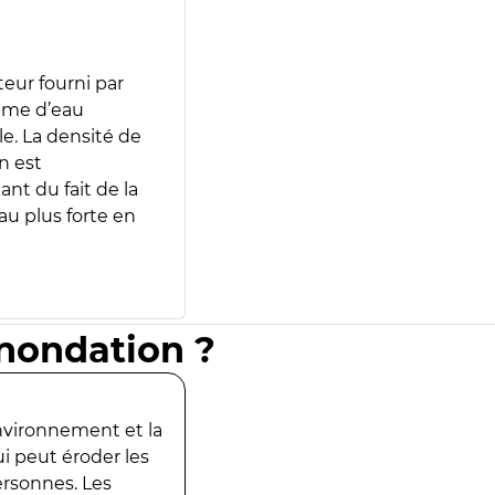
teur fourni par
lume d’eau
e. La densité de
n est
ant du fait de la
u plus forte en
inondation ?
environnement et la
ui peut éroder les
ersonnes. Les