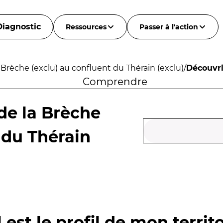
Diagnostic
Ressources
Passer à l'action
 Brèche (exclu) au confluent du Thérain (exclu)
/
Découvri
Comprendre
de la Brèche
 du Thérain
 est le profil de mon territo