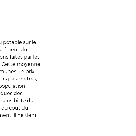
 potable sur le
confluent du
ons faites par les
e. Cette moyenne
munes. Le prix
eurs paramètres,
population,
iques des
 sensibilité du
 du coût du
ent, il ne tient