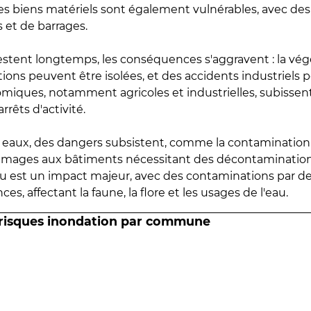
 les biens matériels sont également vulnérables, avec des
 et de barrages.
estent longtemps, les conséquences s'aggravent : la vé
tions peuvent être isolées, et des accidents industriels 
omiques, notamment agricoles et industrielles, subissen
rrêts d'activité.
es eaux, des dangers subsistent, comme la contamination
mmages aux bâtiments nécessitant des décontaminations
eau est un impact majeur, avec des contaminations par d
es, affectant la faune, la flore et les usages de l'eau.
 risques inondation par commune