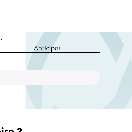
r
Anticiper
ire ?