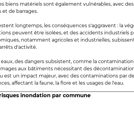
 les biens matériels sont également vulnérables, avec des
 et de barrages.
estent longtemps, les conséquences s'aggravent : la vé
tions peuvent être isolées, et des accidents industriels 
omiques, notamment agricoles et industrielles, subissen
rrêts d'activité.
es eaux, des dangers subsistent, comme la contamination
mmages aux bâtiments nécessitant des décontaminations
eau est un impact majeur, avec des contaminations par d
es, affectant la faune, la flore et les usages de l'eau.
 risques inondation par commune