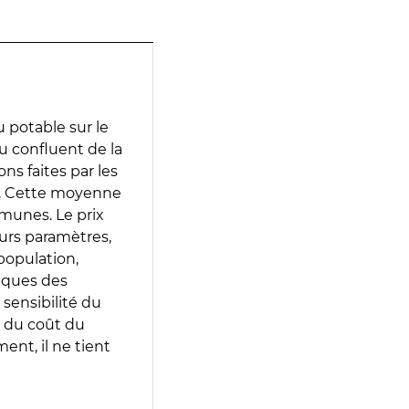
 potable sur le
u confluent de la
ons faites par les
e. Cette moyenne
munes. Le prix
eurs paramètres,
population,
iques des
 sensibilité du
 du coût du
ent, il ne tient