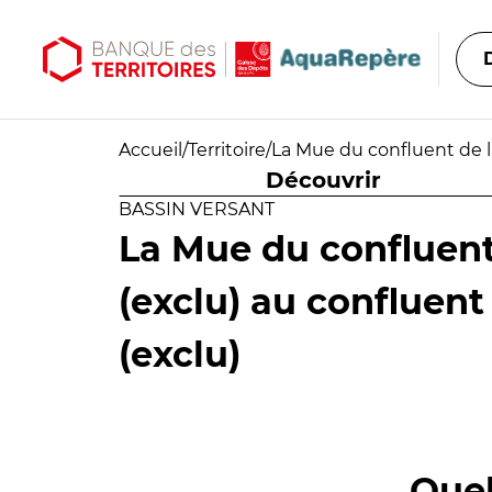
Aller au contenu principal
Aller au menu principal
Accueil
/
Territoire
/
La Mue du confluent de la
Découvrir
BASSIN VERSANT
La Mue du confluent
(exclu) au confluent
(exclu)
Quel