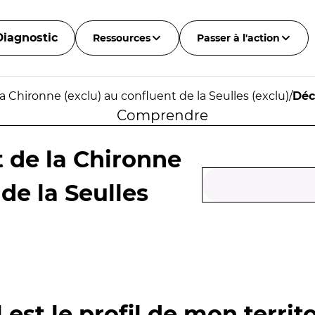
Diagnostic
Ressources
Passer à l'action
 Chironne (exclu) au confluent de la Seulles (exclu)
/
Déc
Comprendre
 de la Chironne
 de la Seulles
 est le profil de mon territo