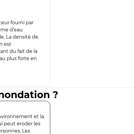
teur fourni par
lume d’eau
e. La densité de
n est
ant du fait de la
u plus forte en
inondation ?
environnement et la
ui peut éroder les
ersonnes. Les