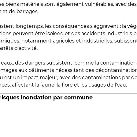
 les biens matériels sont également vulnérables, avec des
 et de barrages.
estent longtemps, les conséquences s'aggravent : la vé
tions peuvent être isolées, et des accidents industriels 
omiques, notamment agricoles et industrielles, subissen
rrêts d'activité.
es eaux, des dangers subsistent, comme la contamination
mmages aux bâtiments nécessitant des décontaminations
eau est un impact majeur, avec des contaminations par d
es, affectant la faune, la flore et les usages de l'eau.
 risques inondation par commune