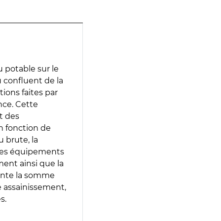
 potable sur le
u confluent de la
tions faites par
nce. Cette
t des
en fonction de
 brute, la
 les équipements
ment ainsi que la
sente la somme
e assainissement,
s.