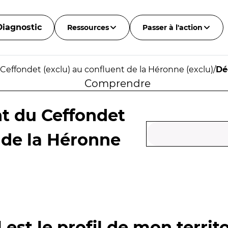
Diagnostic
Ressources
Passer à l'action
 Ceffondet (exclu) au confluent de la Héronne (exclu)
/
Dé
Comprendre
nt du Ceffondet
 de la Héronne
 est le profil de mon territo