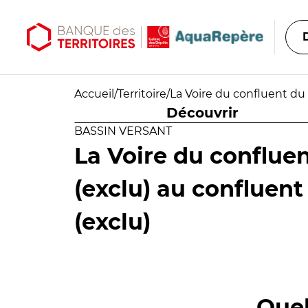
Aller au contenu principal
Aller au menu principal
Accueil
/
Territoire
/
La Voire du confluent du
Découvrir
BASSIN VERSANT
La Voire du conflue
(exclu) au confluent
(exclu)
Quel