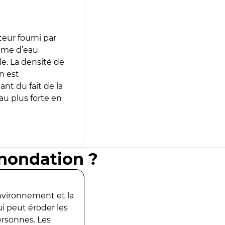
teur fourni par
lume d’eau
e. La densité de
n est
ant du fait de la
u plus forte en
inondation ?
environnement et la
ui peut éroder les
ersonnes. Les