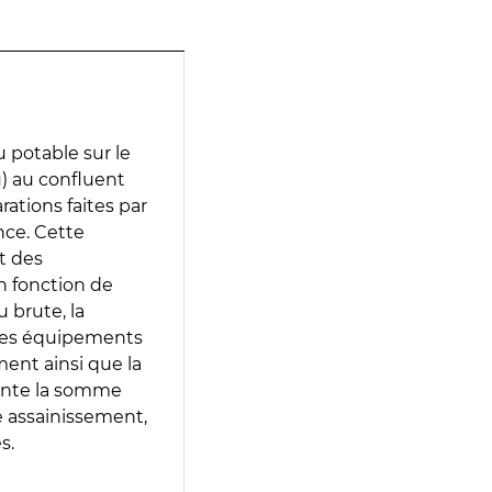
 potable sur le
) au confluent
rations faites par
nce. Cette
t des
en fonction de
 brute, la
 les équipements
ment ainsi que la
sente la somme
e assainissement,
s.