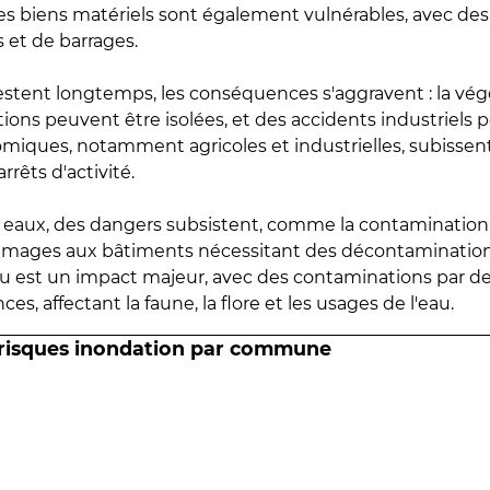
 les biens matériels sont également vulnérables, avec des
 et de barrages.
estent longtemps, les conséquences s'aggravent : la vé
tions peuvent être isolées, et des accidents industriels 
omiques, notamment agricoles et industrielles, subissen
rrêts d'activité.
es eaux, des dangers subsistent, comme la contamination
mmages aux bâtiments nécessitant des décontaminations
eau est un impact majeur, avec des contaminations par d
es, affectant la faune, la flore et les usages de l'eau.
 risques inondation par commune