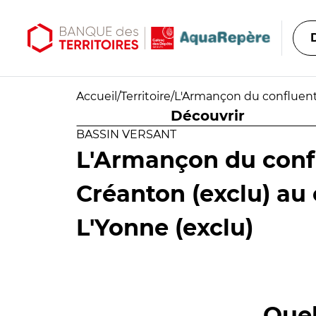
Aller au contenu principal
Aller au menu principal
Accueil
/
Territoire
/
L'Armançon du confluent 
Découvrir
BASSIN VERSANT
L'Armançon du conf
Créanton (exclu) au
L'Yonne (exclu)
Quel