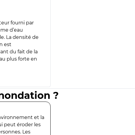
teur fourni par
lume d’eau
e. La densité de
n est
ant du fait de la
u plus forte en
inondation ?
environnement et la
ui peut éroder les
ersonnes. Les