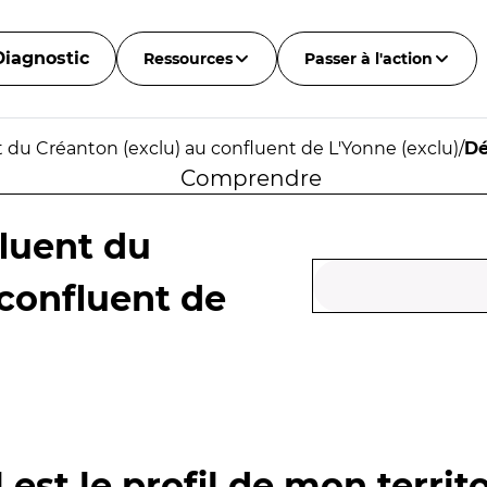
Diagnostic
Ressources
Passer à l'action
du Créanton (exclu) au confluent de L'Yonne (exclu)
/
Dé
Comprendre
luent du
 confluent de
 est le profil de mon territo