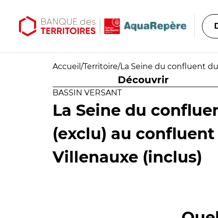
Aller au contenu principal
Aller au menu principal
Accueil
/
Territoire
/
La Seine du confluent du 
Découvrir
BASSIN VERSANT
La Seine du conflue
(exclu) au confluent
Villenauxe (inclus)
Quel