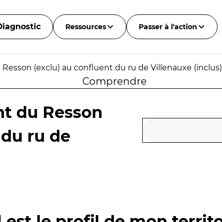
Diagnostic
Ressources
Passer à l'action
Resson (exclu) au confluent du ru de Villenauxe (inclus)
Comprendre
nt du Resson
 du ru de
 est le profil de mon territo