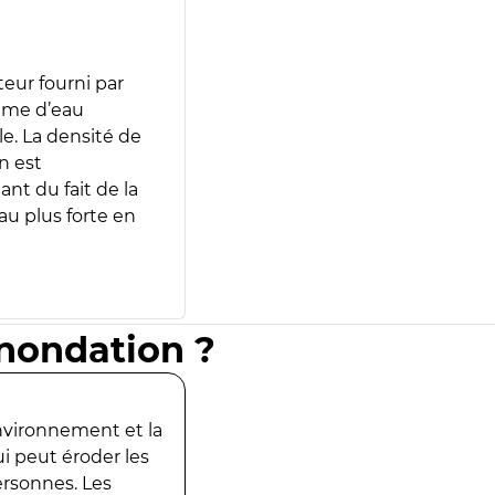
teur fourni par
lume d’eau
e. La densité de
n est
ant du fait de la
u plus forte en
inondation ?
environnement et la
ui peut éroder les
ersonnes. Les