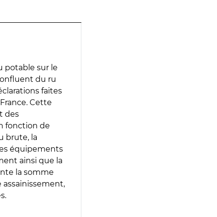
 potable sur le
confluent du ru
éclarations faites
 France. Cette
t des
en fonction de
 brute, la
 les équipements
ment ainsi que la
sente la somme
e assainissement,
s.