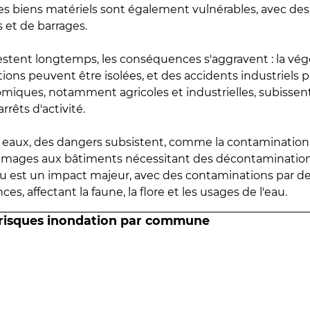
 les biens matériels sont également vulnérables, avec des
 et de barrages.
estent longtemps, les conséquences s'aggravent : la vé
tions peuvent être isolées, et des accidents industriels 
omiques, notamment agricoles et industrielles, subissen
rrêts d'activité.
es eaux, des dangers subsistent, comme la contamination
mmages aux bâtiments nécessitant des décontaminations
eau est un impact majeur, avec des contaminations par d
es, affectant la faune, la flore et les usages de l'eau.
 risques inondation par commune