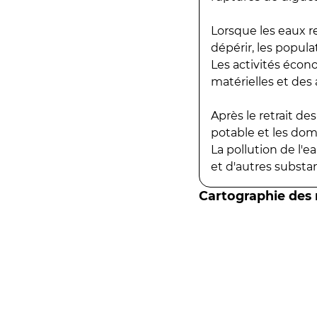
Lorsque les eaux r
dépérir, les popula
Les activités écon
matérielles et des a
Après le retrait d
potable et les do
La pollution de l'
et d'autres substanc
Cartographie des