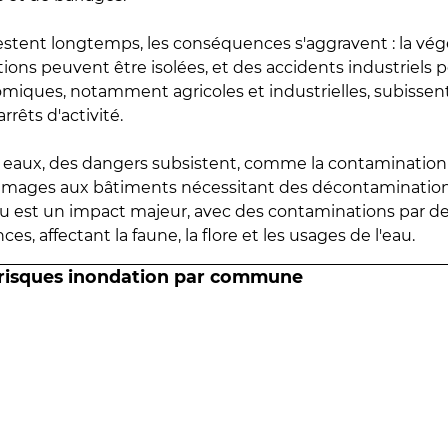
estent longtemps, les conséquences s'aggravent : la vé
tions peuvent être isolées, et des accidents industriels 
omiques, notamment agricoles et industrielles, subissen
rrêts d'activité.
es eaux, des dangers subsistent, comme la contamination
mmages aux bâtiments nécessitant des décontaminations
eau est un impact majeur, avec des contaminations par d
es, affectant la faune, la flore et les usages de l'eau.
 risques inondation par commune