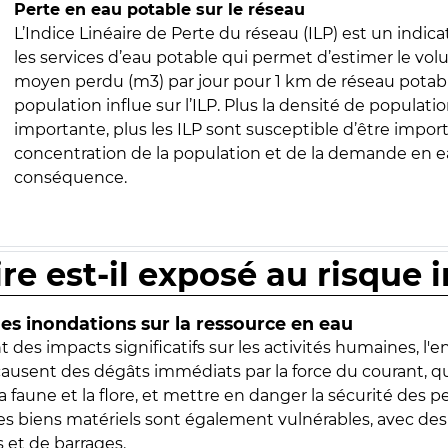
Perte en eau potable sur le réseau
L’Indice Linéaire de Perte du réseau (ILP) est un indica
les services d’eau potable qui permet d’estimer le vo
moyen perdu (m3) par jour pour 1 km de réseau potabl
population influe sur l’ILP. Plus la densité de populatio
importante, plus les ILP sont susceptible d’être import
concentration de la population et de la demande en ea
conséquence.
ire est-il exposé au risque 
s inondations sur la ressource en eau
 des impacts significatifs sur les activités humaines, l'
 causent des dégâts immédiats par la force du courant, q
 faune et la flore, et mettre en danger la sécurité des p
 les biens matériels sont également vulnérables, avec des
 et de barrages.