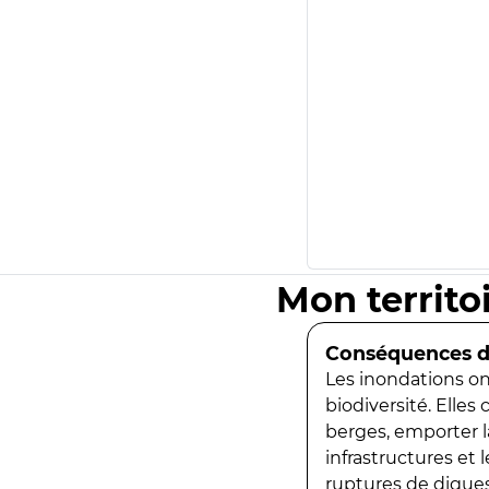
Mon territo
Conséquences de
Les inondations ont
biodiversité. Elles
berges, emporter la
infrastructures et
ruptures de digues