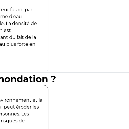
teur fourni par
lume d’eau
e. La densité de
n est
ant du fait de la
u plus forte en
inondation ?
environnement et la
ui peut éroder les
ersonnes. Les
 risques de