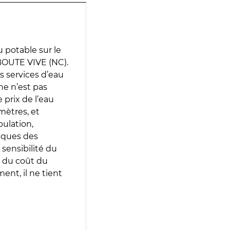
 potable sur le
BOUTE VIVE (NC).
es services d’eau
e n’est pas
prix de l’eau
amètres, et
pulation,
iques des
 sensibilité du
 du coût du
ent, il ne tient