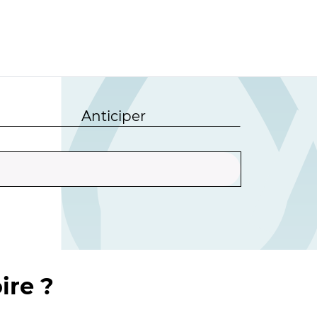
Anticiper
ire ?