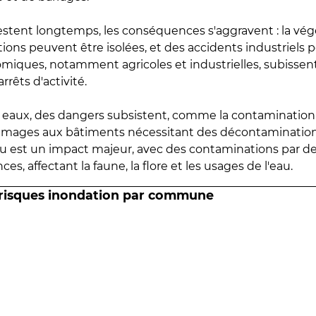
estent longtemps, les conséquences s'aggravent : la vé
tions peuvent être isolées, et des accidents industriels 
omiques, notamment agricoles et industrielles, subissen
rrêts d'activité.
es eaux, des dangers subsistent, comme la contamination
mmages aux bâtiments nécessitant des décontaminations
eau est un impact majeur, avec des contaminations par d
es, affectant la faune, la flore et les usages de l'eau.
 risques inondation par commune