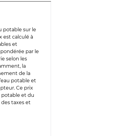
 potable sur le
 est calculé à
ables et
 pondérée par le
e selon les
tamment, la
gnement de la
’eau potable et
epteur. Ce prix
 potable et du
 des taxes et