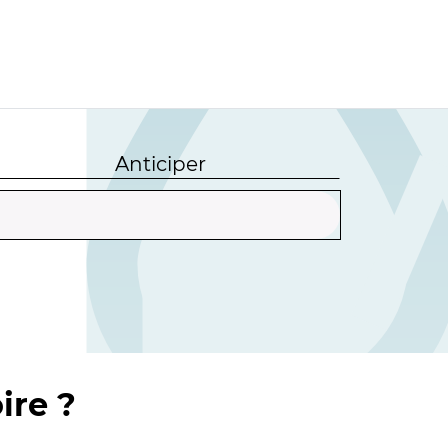
Anticiper
ire ?