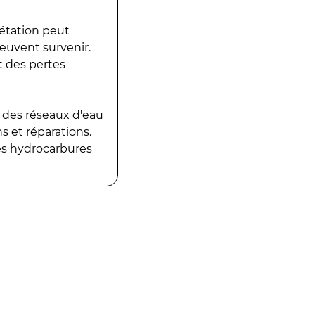
gétation peut
peuvent survenir.
t des pertes
 des réseaux d'eau
 et réparations.
es hydrocarbures