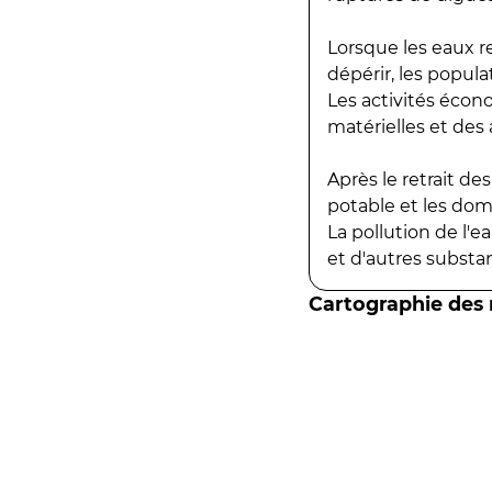
Lorsque les eaux r
dépérir, les popula
Les activités écon
matérielles et des a
Après le retrait d
potable et les do
La pollution de l'
et d'autres substanc
Cartographie des