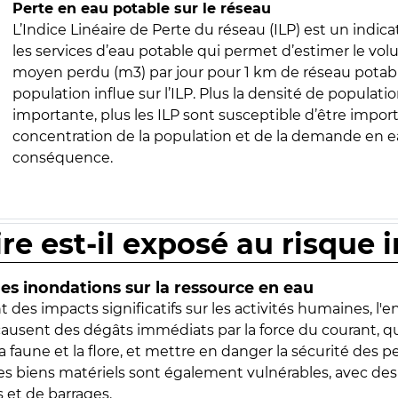
Perte en eau potable sur le réseau
L’Indice Linéaire de Perte du réseau (ILP) est un indica
les services d’eau potable qui permet d’estimer le vo
moyen perdu (m3) par jour pour 1 km de réseau potabl
population influe sur l’ILP. Plus la densité de populatio
importante, plus les ILP sont susceptible d’être import
concentration de la population et de la demande en ea
conséquence.
ire est-il exposé au risque 
s inondations sur la ressource en eau
 des impacts significatifs sur les activités humaines, l'
 causent des dégâts immédiats par la force du courant, q
 faune et la flore, et mettre en danger la sécurité des p
 les biens matériels sont également vulnérables, avec des
 et de barrages.