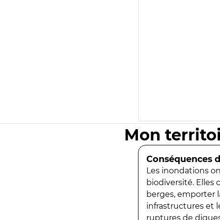
Mon territo
Conséquences de
Les inondations ont
biodiversité. Elles
berges, emporter la
infrastructures et
ruptures de digues