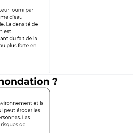
teur fourni par
lume d’eau
e. La densité de
n est
ant du fait de la
u plus forte en
inondation ?
environnement et la
ui peut éroder les
ersonnes. Les
 risques de