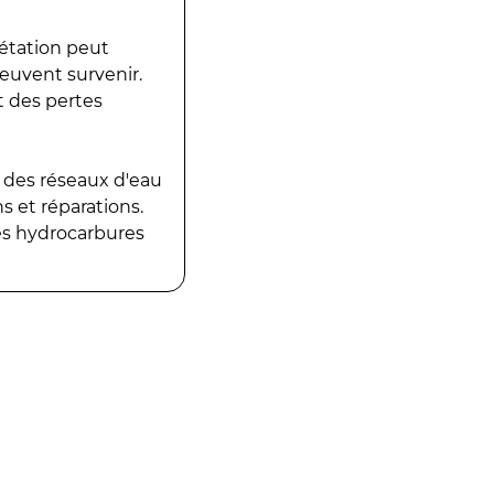
gétation peut
peuvent survenir.
t des pertes
 des réseaux d'eau
 et réparations.
es hydrocarbures