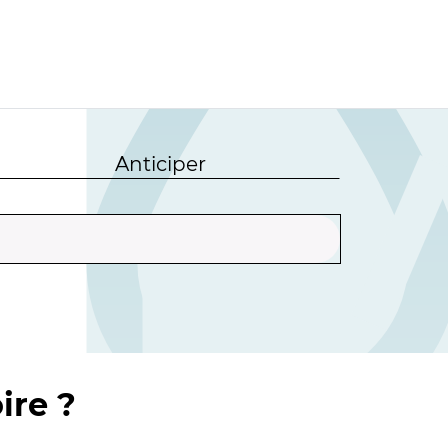
Anticiper
ire ?