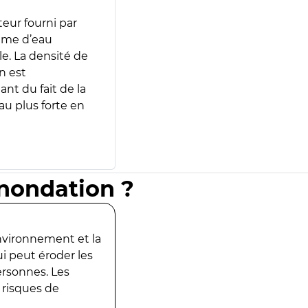
teur fourni par
lume d’eau
e. La densité de
n est
ant du fait de la
u plus forte en
inondation ?
environnement et la
ui peut éroder les
ersonnes. Les
 risques de