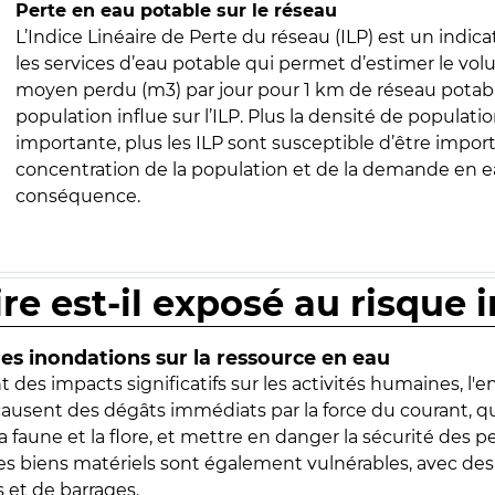
Perte en eau potable sur le réseau
L’Indice Linéaire de Perte du réseau (ILP) est un indica
les services d’eau potable qui permet d’estimer le vo
moyen perdu (m3) par jour pour 1 km de réseau potabl
population influe sur l’ILP. Plus la densité de populatio
importante, plus les ILP sont susceptible d’être import
concentration de la population et de la demande en ea
conséquence.
ire est-il exposé au risque 
s inondations sur la ressource en eau
 des impacts significatifs sur les activités humaines, l'
 causent des dégâts immédiats par la force du courant, q
 faune et la flore, et mettre en danger la sécurité des p
 les biens matériels sont également vulnérables, avec des
 et de barrages.