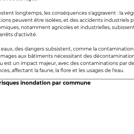
estent longtemps, les conséquences s'aggravent : la vé
tions peuvent être isolées, et des accidents industriels 
omiques, notamment agricoles et industrielles, subissen
rrêts d'activité.
es eaux, des dangers subsistent, comme la contamination
mmages aux bâtiments nécessitant des décontaminations
eau est un impact majeur, avec des contaminations par d
es, affectant la faune, la flore et les usages de l'eau.
 risques inondation par commune