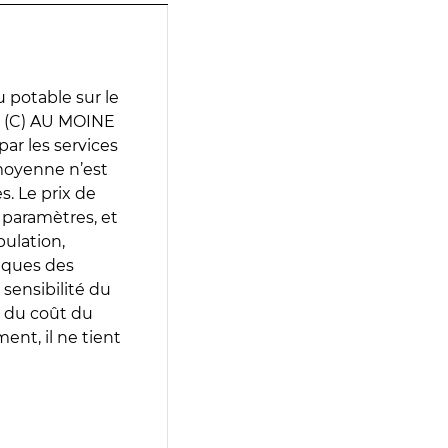
 potable sur le
 (C) AU MOINE
par les services
moyenne n’est
. Le prix de
s paramètres, et
pulation,
iques des
 sensibilité du
 du coût du
ent, il ne tient