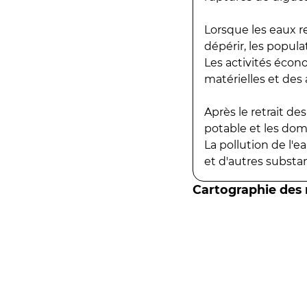
Lorsque les eaux r
dépérir, les popula
Les activités écon
matérielles et des a
Après le retrait d
potable et les do
La pollution de l'
et d'autres substanc
Cartographie des