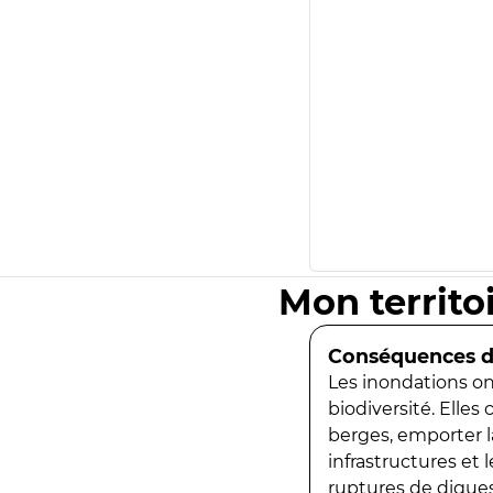
Mon territo
Conséquences de
Les inondations ont
biodiversité. Elles
berges, emporter la
infrastructures et
ruptures de digues