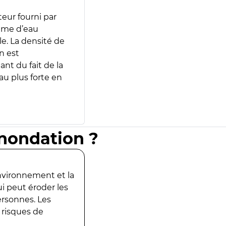
teur fourni par
lume d’eau
e. La densité de
n est
ant du fait de la
u plus forte en
inondation ?
environnement et la
ui peut éroder les
ersonnes. Les
 risques de