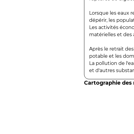
Lorsque les eaux r
dépérir, les popula
Les activités écon
matérielles et des a
Après le retrait d
potable et les do
La pollution de l'
et d'autres substanc
Cartographie des