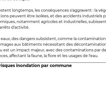
estent longtemps, les conséquences s'aggravent : la vé
tions peuvent être isolées, et des accidents industriels 
omiques, notamment agricoles et industrielles, subissen
rrêts d'activité.
es eaux, des dangers subsistent, comme la contamination
mmages aux bâtiments nécessitant des décontaminations
eau est un impact majeur, avec des contaminations par d
es, affectant la faune, la flore et les usages de l'eau.
 risques inondation par commune