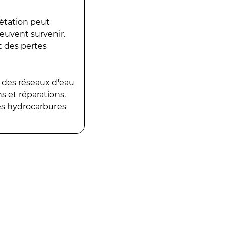
gétation peut
peuvent survenir.
t des pertes
 des réseaux d'eau
 et réparations.
es hydrocarbures