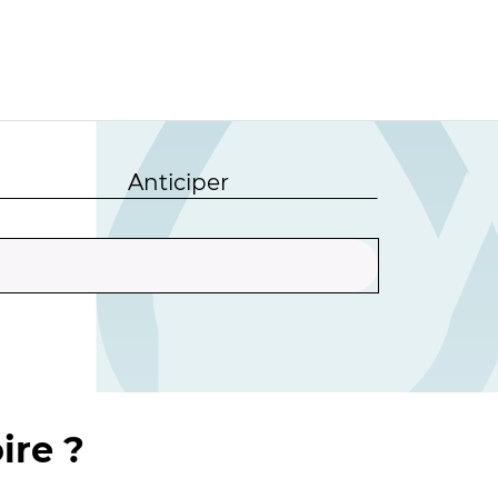
Anticiper
ire ?