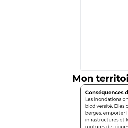
Mon territo
Conséquences de
Les inondations ont
biodiversité. Elles
berges, emporter la
infrastructures et
ruptures de digues