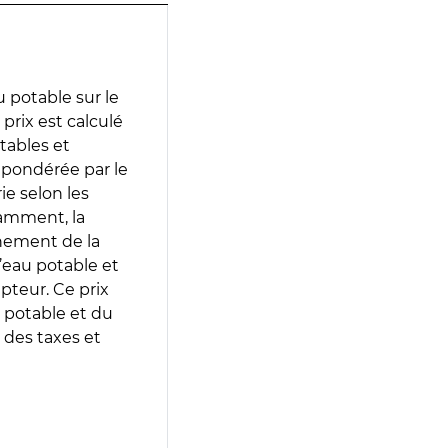
 potable sur le
rix est calculé
otables et
 pondérée par le
e selon les
tamment, la
gnement de la
’eau potable et
epteur. Ce prix
 potable et du
 des taxes et