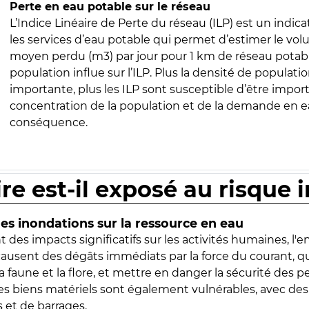
Perte en eau potable sur le réseau
L’Indice Linéaire de Perte du réseau (ILP) est un indica
les services d’eau potable qui permet d’estimer le vo
moyen perdu (m3) par jour pour 1 km de réseau potabl
population influe sur l’ILP. Plus la densité de populatio
importante, plus les ILP sont susceptible d’être import
concentration de la population et de la demande en ea
conséquence.
ire est-il exposé au risque 
s inondations sur la ressource en eau
 des impacts significatifs sur les activités humaines, l'
 causent des dégâts immédiats par la force du courant, q
 faune et la flore, et mettre en danger la sécurité des p
 les biens matériels sont également vulnérables, avec des
 et de barrages.