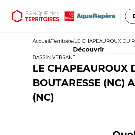
Aller au contenu principal
Aller au menu principal
Accueil
/
Territoire
/
LE CHAPEAUROUX DU RA
Découvrir
BASSIN VERSANT
LE CHAPEAUROUX D
BOUTARESSE (NC) 
(NC)
Quel