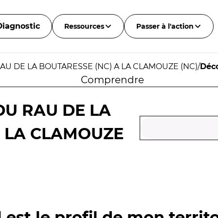
Diagnostic
Ressources
Passer à l'action
U DE LA BOUTARESSE (NC) A LA CLAMOUZE (NC)
/
Déco
Comprendre
U RAU DE LA
A LA CLAMOUZE
 est le profil de mon territo