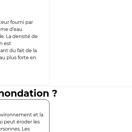
teur fourni par
lume d’eau
e. La densité de
n est
ant du fait de la
u plus forte en
inondation ?
environnement et la
ui peut éroder les
ersonnes. Les