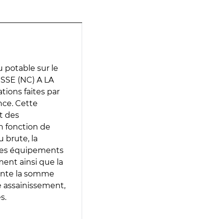
 potable sur le
SE (NC) A LA
tions faites par
nce. Cette
t des
en fonction de
 brute, la
 les équipements
ment ainsi que la
sente la somme
e assainissement,
s.