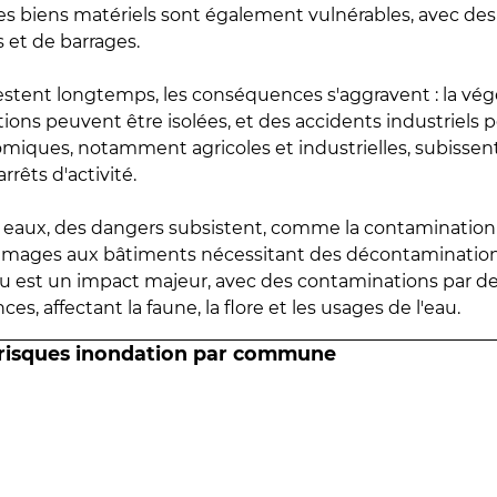
 les biens matériels sont également vulnérables, avec des
 et de barrages.
estent longtemps, les conséquences s'aggravent : la vé
tions peuvent être isolées, et des accidents industriels 
omiques, notamment agricoles et industrielles, subissen
rrêts d'activité.
es eaux, des dangers subsistent, comme la contamination
mmages aux bâtiments nécessitant des décontaminations
eau est un impact majeur, avec des contaminations par d
es, affectant la faune, la flore et les usages de l'eau.
 risques inondation par commune