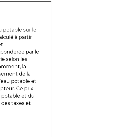
 potable sur le
lculé à partir
et
 pondérée par le
e selon les
tamment, la
gnement de la
’eau potable et
epteur. Ce prix
 potable et du
 des taxes et