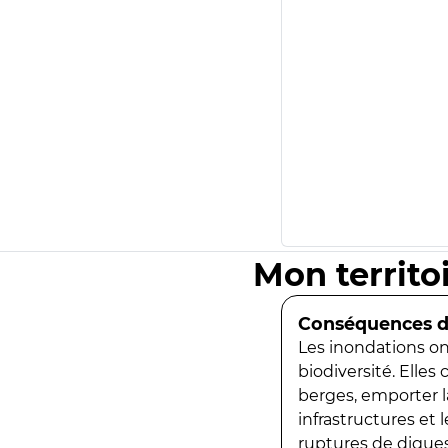
Mon territo
Conséquences de
Les inondations ont
biodiversité. Elles
berges, emporter la
infrastructures et
ruptures de digues