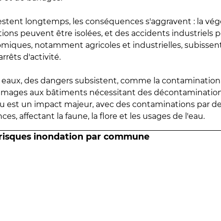
estent longtemps, les conséquences s'aggravent : la vé
tions peuvent être isolées, et des accidents industriels 
omiques, notamment agricoles et industrielles, subissen
rrêts d'activité.
es eaux, des dangers subsistent, comme la contamination
mmages aux bâtiments nécessitant des décontaminations
eau est un impact majeur, avec des contaminations par d
es, affectant la faune, la flore et les usages de l'eau.
 risques inondation par commune