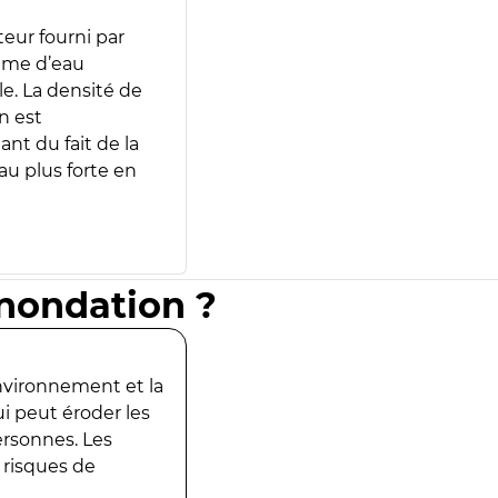
teur fourni par
lume d’eau
e. La densité de
n est
ant du fait de la
u plus forte en
inondation ?
environnement et la
ui peut éroder les
ersonnes. Les
 risques de