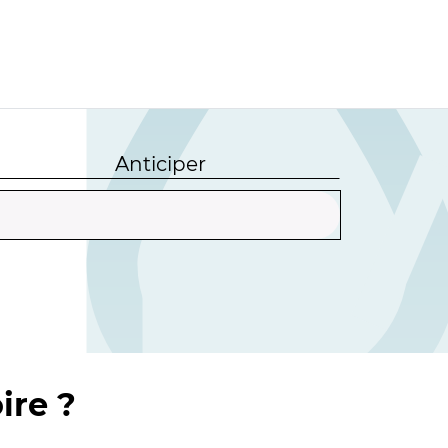
Anticiper
ire ?