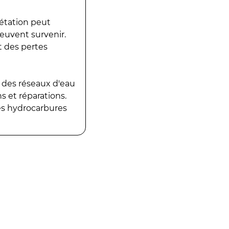
gétation peut
peuvent survenir.
t des pertes
 des réseaux d'eau
 et réparations.
es hydrocarbures