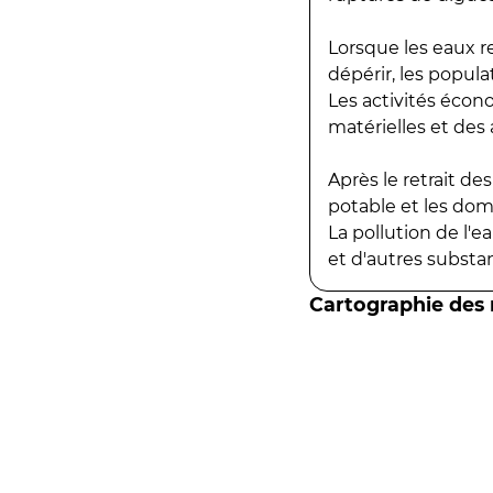
Lorsque les eaux r
dépérir, les popula
Les activités écon
matérielles et des a
Après le retrait d
potable et les do
La pollution de l'
et d'autres substanc
Cartographie des