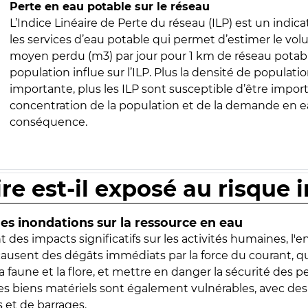
Perte en eau potable sur le réseau
L’Indice Linéaire de Perte du réseau (ILP) est un indica
les services d’eau potable qui permet d’estimer le vo
moyen perdu (m3) par jour pour 1 km de réseau potabl
population influe sur l’ILP. Plus la densité de populatio
importante, plus les ILP sont susceptible d’être import
concentration de la population et de la demande en ea
conséquence.
ire est-il exposé au risque 
s inondations sur la ressource en eau
 des impacts significatifs sur les activités humaines, l'
 causent des dégâts immédiats par la force du courant, q
 faune et la flore, et mettre en danger la sécurité des p
 les biens matériels sont également vulnérables, avec des
 et de barrages.