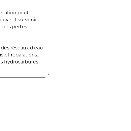
gétation peut
peuvent survenir.
t des pertes
 des réseaux d'eau
 et réparations.
es hydrocarbures