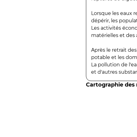
Lorsque les eaux r
dépérir, les popula
Les activités écon
matérielles et des a
Après le retrait d
potable et les do
La pollution de l'
et d'autres substanc
Cartographie des