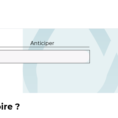
Anticiper
ire ?