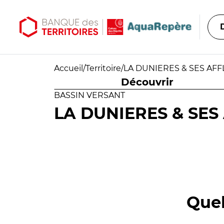
Aller au contenu principal
Aller au menu principal
Accueil
/
Territoire
/
LA DUNIERES & SES AF
Découvrir
BASSIN VERSANT
LA DUNIERES & SES
Quel