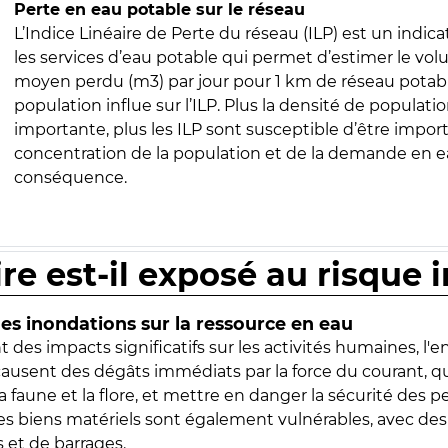
Perte en eau potable sur le réseau
L’Indice Linéaire de Perte du réseau (ILP) est un indica
les services d’eau potable qui permet d’estimer le vo
moyen perdu (m3) par jour pour 1 km de réseau potabl
population influe sur l’ILP. Plus la densité de populatio
importante, plus les ILP sont susceptible d’être import
concentration de la population et de la demande en ea
conséquence.
ire est-il exposé au risque 
s inondations sur la ressource en eau
 des impacts significatifs sur les activités humaines, l'
 causent des dégâts immédiats par la force du courant, q
 faune et la flore, et mettre en danger la sécurité des p
 les biens matériels sont également vulnérables, avec des
 et de barrages.