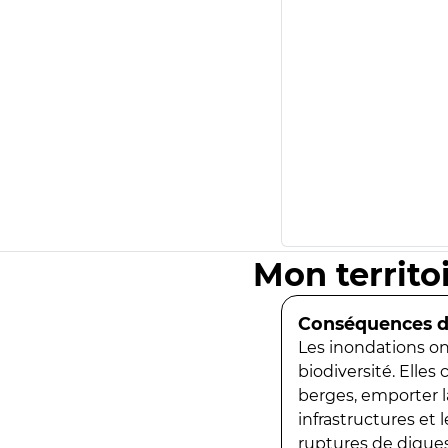
Mon territo
Conséquences de
Les inondations ont
biodiversité. Elles
berges, emporter la
infrastructures et
ruptures de digues