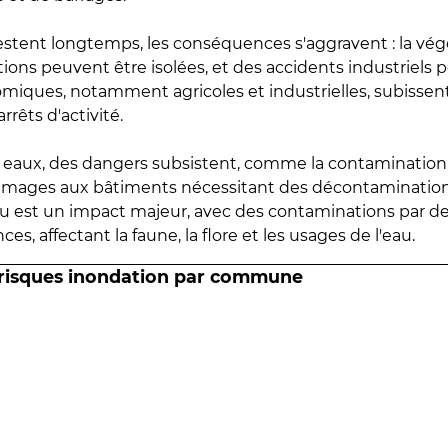
estent longtemps, les conséquences s'aggravent : la vé
tions peuvent être isolées, et des accidents industriels 
omiques, notamment agricoles et industrielles, subissen
rrêts d'activité.
es eaux, des dangers subsistent, comme la contamination
mmages aux bâtiments nécessitant des décontaminations
eau est un impact majeur, avec des contaminations par d
es, affectant la faune, la flore et les usages de l'eau.
 risques inondation par commune