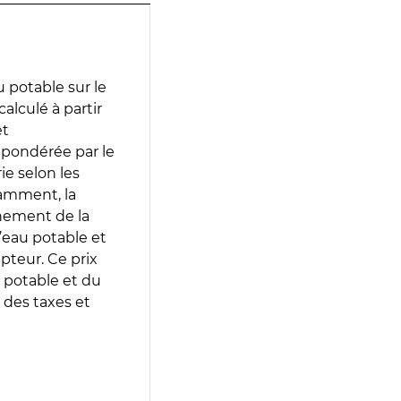
 potable sur le
alculé à partir
et
 pondérée par le
e selon les
tamment, la
gnement de la
’eau potable et
epteur. Ce prix
 potable et du
 des taxes et