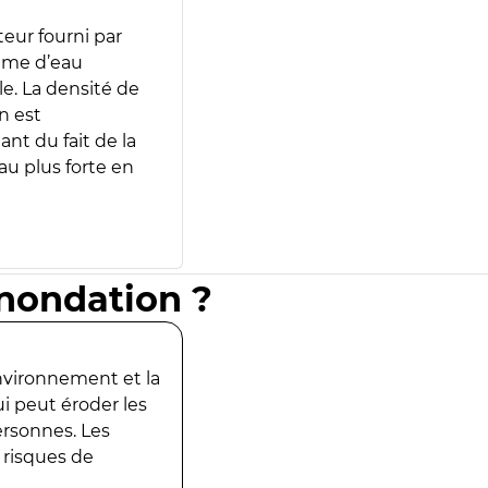
teur fourni par
lume d’eau
e. La densité de
n est
ant du fait de la
u plus forte en
inondation ?
environnement et la
ui peut éroder les
ersonnes. Les
 risques de