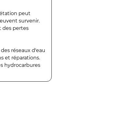
gétation peut
peuvent survenir.
t des pertes
 des réseaux d'eau
 et réparations.
es hydrocarbures