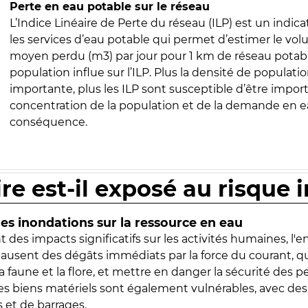
Perte en eau potable sur le réseau
L’Indice Linéaire de Perte du réseau (ILP) est un indica
les services d’eau potable qui permet d’estimer le vo
moyen perdu (m3) par jour pour 1 km de réseau potabl
population influe sur l’ILP. Plus la densité de populatio
importante, plus les ILP sont susceptible d’être import
concentration de la population et de la demande en ea
conséquence.
ire est-il exposé au risque 
s inondations sur la ressource en eau
 des impacts significatifs sur les activités humaines, l'
 causent des dégâts immédiats par la force du courant, q
 faune et la flore, et mettre en danger la sécurité des p
 les biens matériels sont également vulnérables, avec des
 et de barrages.