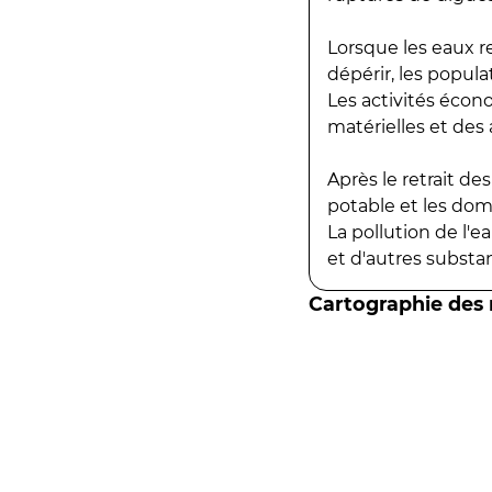
Lorsque les eaux r
dépérir, les popula
Les activités écon
matérielles et des a
Après le retrait d
potable et les do
La pollution de l'
et d'autres substanc
Cartographie des