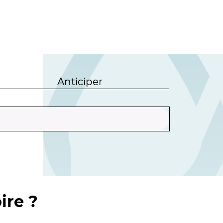
Anticiper
ire ?