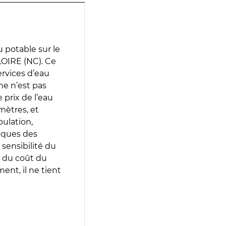
 potable sur le
OIRE (NC). Ce
services d’eau
e n’est pas
prix de l’eau
amètres, et
pulation,
iques des
 sensibilité du
 du coût du
ent, il ne tient