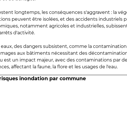
estent longtemps, les conséquences s'aggravent : la vé
tions peuvent être isolées, et des accidents industriels 
omiques, notamment agricoles et industrielles, subissen
rrêts d'activité.
es eaux, des dangers subsistent, comme la contamination
mmages aux bâtiments nécessitant des décontaminations
eau est un impact majeur, avec des contaminations par d
es, affectant la faune, la flore et les usages de l'eau.
 risques inondation par commune