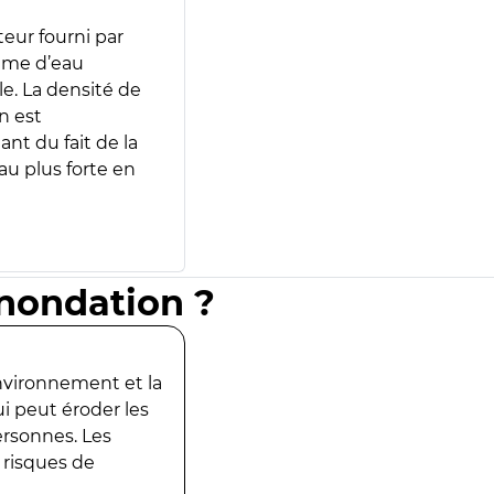
teur fourni par
lume d’eau
e. La densité de
n est
ant du fait de la
u plus forte en
inondation ?
environnement et la
ui peut éroder les
ersonnes. Les
 risques de