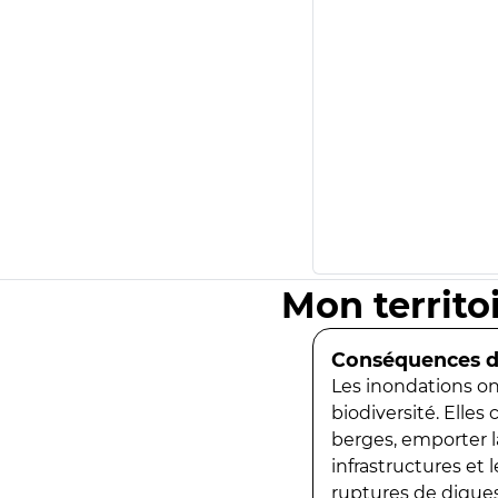
Mon territo
Conséquences de
Les inondations ont
biodiversité. Elles
berges, emporter la
infrastructures et
ruptures de digues